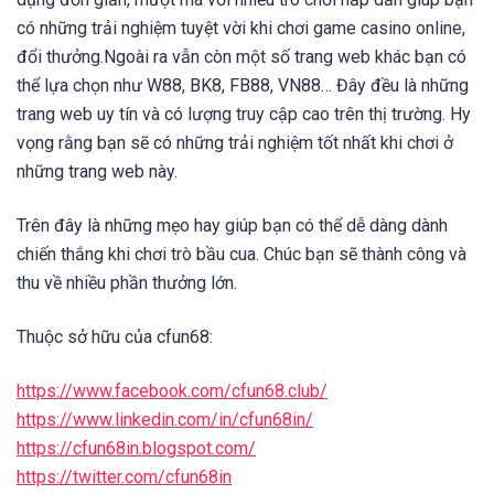
có những trải nghiệm tuyệt vời khi chơi game casino online,
đổi thưởng.Ngoài ra vẫn còn một số trang web khác bạn có
thể lựa chọn như W88, BK8, FB88, VN88… Đây đều là những
trang web uy tín và có lượng truy cập cao trên thị trường. Hy
vọng rằng bạn sẽ có những trải nghiệm tốt nhất khi chơi ở
những trang web này.
Trên đây là những mẹo hay giúp bạn có thể dễ dàng dành
chiến thắng khi chơi trò bầu cua. Chúc bạn sẽ thành công và
thu về nhiều phần thưởng lớn.
Thuộc sở hữu của cfun68:
https://www.facebook.com/cfun68.club/
https://www.linkedin.com/in/cfun68in/
https://cfun68in.blogspot.com/
https://twitter.com/cfun68in