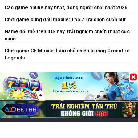
Các game online hay nhất, đông người chơi nhất 2026
Chơi game cung đấu mobile: Top 7 lựa chọn cuốn hút
Game đổi thẻ trên iOS hay, trải nghiệm chiến thuật cực
cuốn
Chơi game CF Mobile: Làm chủ chiến trường Crossfire
Legends