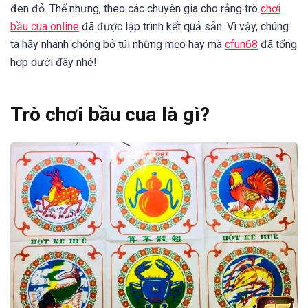
đen đỏ. Thế nhưng, theo các chuyên gia cho rằng trò
chơi
bầu cua online
đã được lập trình kết quả sẵn. Vì vậy, chúng
ta hãy nhanh chóng bỏ túi những mẹo hay mà
cfun68
đã tổng
hợp dưới đây nhé!
Trò chơi bầu cua là gì?