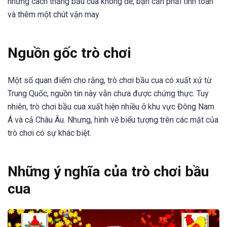
nhưng cách thắng bầu cua không dễ, bạn cần phải tính toán
và thêm một chút vận may
Nguồn gốc trò chơi
Một số quan điểm cho rằng, trò chơi bầu cua có xuất xứ từ
Trung Quốc, nguồn tin này vẫn chưa được chứng thực. Tuy
nhiên, trò chơi bầu cua xuất hiện nhiều ở khu vực Đông Nam
Á và cả Châu Âu. Nhưng, hình vẽ biểu tượng trên các mặt của
trò chơi có sự khác biệt.
Những ý nghĩa của trò chơi bầu
cua