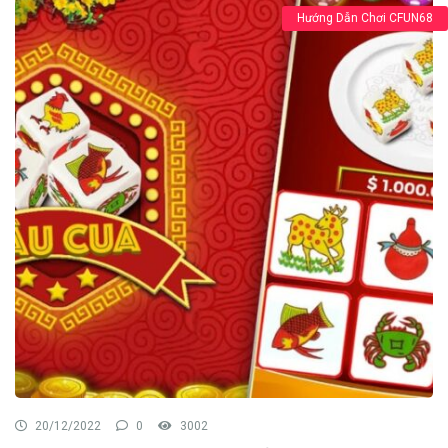
Hướng Dẫn Chơi CFUN68
20/12/2022
0
3002