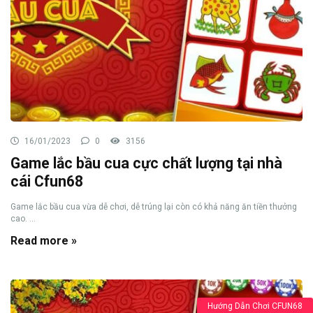
16/01/2023
0
3156
Game lắc bầu cua cực chất lượng tại nhà
cái Cfun68
Game lắc bầu cua vừa dễ chơi, dễ trúng lại còn có khả năng ăn tiền thưởng
cao. ...
Read more »
Hướng Dẫn Chơi CFUN68