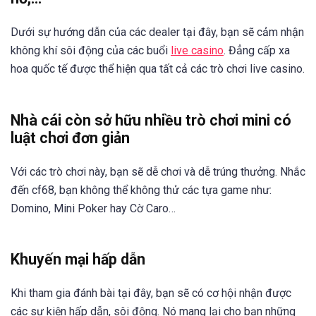
Dưới sự hướng dẫn của các dealer tại đây, bạn sẽ cảm nhận
không khí sôi động của các buổi
live casino
. Đẳng cấp xa
hoa quốc tế được thể hiện qua tất cả các trò chơi live casino.
Nhà cái còn sở hữu nhiều trò chơi mini có
luật chơi đơn giản
Với các trò chơi này, bạn sẽ dễ chơi và dễ trúng thưởng. Nhắc
đến cf68, bạn không thể không thử các tựa game như:
Domino, Mini Poker hay Cờ Caro…
Khuyến mại hấp dẫn
Khi tham gia đánh bài tại đây, bạn sẽ có cơ hội nhận được
các sự kiện hấp dẫn, sôi động. Nó mang lại cho bạn những