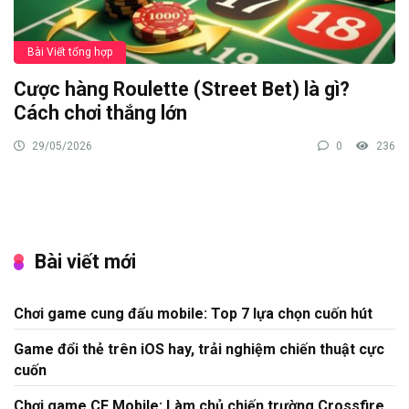
Bài Viết tổng hợp
Cược hàng Roulette (Street Bet) là gì?
Cách chơi thắng lớn
29/05/2026
0
236
Bài viết mới
Chơi game cung đấu mobile: Top 7 lựa chọn cuốn hút
Game đổi thẻ trên iOS hay, trải nghiệm chiến thuật cực
cuốn
Chơi game CF Mobile: Làm chủ chiến trường Crossfire