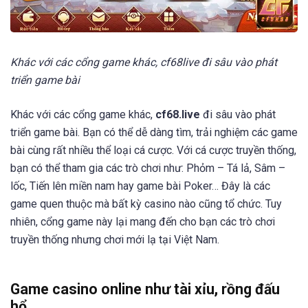
Khác với các cổng game khác, cf68live đi sâu vào phát
triển game bài
Khác với các cổng game khác,
cf68.live
đi sâu vào phát
triển game bài. Bạn có thể dễ dàng tìm, trải nghiệm các game
bài cùng rất nhiều thể loại cá cược. Với cá cược truyền thống,
bạn có thể tham gia các trò chơi như: Phỏm – Tá lả, Sâm –
lốc, Tiến lên miền nam hay game bài Poker… Đây là các
game quen thuộc mà bất kỳ casino nào cũng tổ chức. Tuy
nhiên, cổng game này lại mang đến cho bạn các trò chơi
truyền thống nhưng chơi mới lạ tại Việt Nam.
Game casino online như tài xỉu, rồng đấu
hổ,…