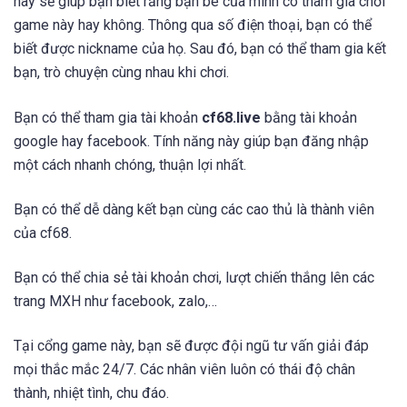
này sẽ giúp bạn biết rằng bạn bè của mình có tham gia chơi
game này hay không. Thông qua số điện thoại, bạn có thể
biết được nickname của họ. Sau đó, bạn có thể tham gia kết
bạn, trò chuyện cùng nhau khi chơi.
Bạn có thể tham gia tài khoản
cf68.live
bằng tài khoản
google hay facebook. Tính năng này giúp bạn đăng nhập
một cách nhanh chóng, thuận lợi nhất.
Bạn có thể dễ dàng kết bạn cùng các cao thủ là thành viên
của cf68.
Bạn có thể chia sẻ tài khoản chơi, lượt chiến thắng lên các
trang MXH như facebook, zalo,…
Tại cổng game này, bạn sẽ được đội ngũ tư vấn giải đáp
mọi thắc mắc 24/7. Các nhân viên luôn có thái độ chân
thành, nhiệt tình, chu đáo.