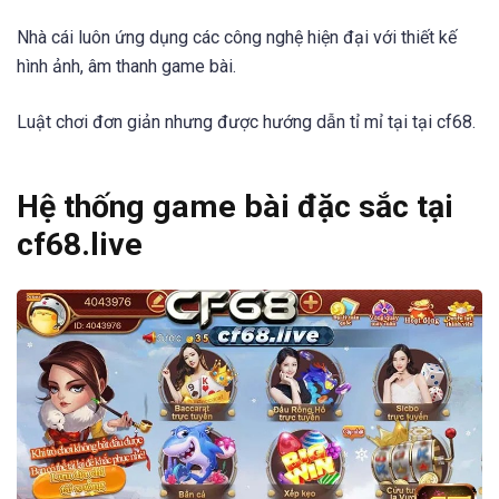
Nhà cái luôn ứng dụng các công nghệ hiện đại với thiết kế
hình ảnh, âm thanh game bài.
Luật chơi đơn giản nhưng được hướng dẫn tỉ mỉ tại tại cf68.
Hệ thống game bài đặc sắc tại
cf68.live