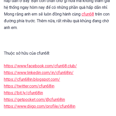
hấp dẫn ở đây. Bạn còn chần chừ gì nữa mà không tham gia
hệ thống ngay hôm nay để có những phần quà hấp dẫn nhỉ.
Mong rằng anh em sẽ luôn đồng hành cùng
cfun68
trên con
đường phía trước. Thêm nữa, rất nhiều quà khủng đang chờ
anh em.
Thuộc sở hữu của cfun68:
https://www.facebook.com/cfun68.club/
https://www.linkedin.com/in/cfun68in/
https://cfun68in.blogspot.com/
https://twitter.com/cfun68in
https://bit.ly/cfun68in
https://getpocket.com/@cfun68in
https://www.diigo.com/profile/cfun68in