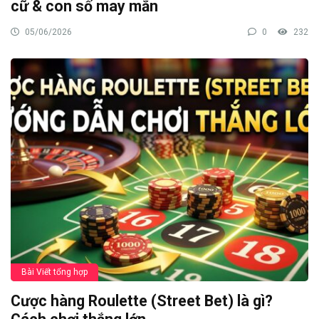
cữ & con số may mắn
05/06/2026
0
232
Bài Viết tổng hợp
Cược hàng Roulette (Street Bet) là gì?