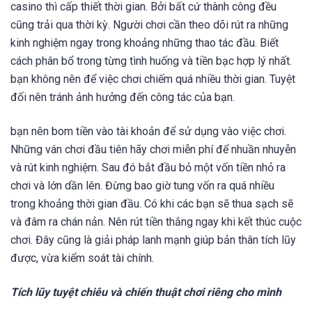
casino thì cấp thiết thời gian. Bởi bất cứ thành công đều
cũng trải qua thời kỳ. Người chơi cần theo dõi rút ra những
kinh nghiệm ngay trong khoảng những thao tác đầu. Biết
cách phân bổ trong từng tình huống và tiền bạc hợp lý nhất.
bạn không nên để việc chơi chiếm quá nhiều thời gian. Tuyệt
đối nên tránh ảnh hưởng đến công tác của bạn.
bạn nên bom tiền vào tài khoản để sử dụng vào việc chơi.
Những ván chơi đầu tiên hãy chơi miễn phí để nhuần nhuyễn
và rút kinh nghiệm. Sau đó bắt đầu bỏ một vốn tiền nhỏ ra
chơi và lớn dần lên. Đừng bao giờ tung vốn ra quá nhiều
trong khoảng thời gian đầu. Có khi các bạn sẽ thua sạch sẽ
và đâm ra chán nản. Nên rút tiền thắng ngay khi kết thúc cuộc
chơi. Đây cũng là giải pháp lanh mạnh giúp bản thân tích lũy
được, vừa kiểm soát tài chính.
Tích lũy tuyệt chiêu và chiến thuật chơi riêng cho mình