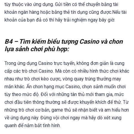
tùy thuộc vào ứng dụng. Gửi tiền có thể chuyển bằng tài
khoản ngân hàng hoặc bằng thẻ tín dụng cũng được.Nếu tài
khoản của bạn đả có thì hãy trải nghiệm ngay bây giờ.
B4 – Tìm kiếm biểu tượng Casino và chon
lựa sảnh chơi phù hợp:
Trong ứng dụng Casino trực tuyến, không đơn giản là cung
cấp các trò chơi Casino. Mà còn có nhiều hình thức chơi khác
nhau như trò chơi kèo cược, vòng quay trúng thưởng may
mắn khác. Ấn chon hạng mục Casino, chọn sảnh muốn chơi
tùy theo mức độ. Đối với những tân thủ mới tham gia, mức
chơi đầu tiên thông thường sẽ được khuyến khích để thử. Từ
những trò chơi cơ bản, game thủ sẽ nhận biết và am hiểu hơn
về ứng dụng này. Đừng vội chơi ngay mà hãy dò xét xung
quanh để nắm bắt tình hình.