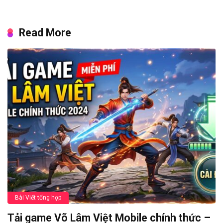
Read More
Bài Viết tổng hợp
Tải game Võ Lâm Việt Mobile chính thức –