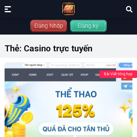
Thẻ:
Casino trực tuyến
Bài Viết tổng hợp