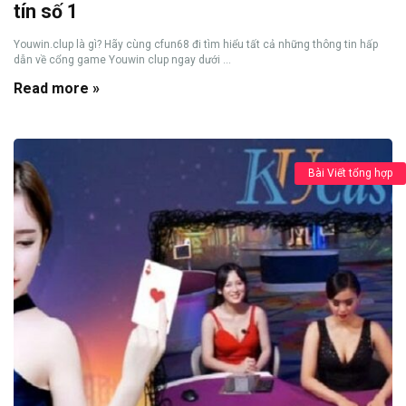
tín số 1
Youwin.clup là gì? Hãy cùng cfun68 đi tìm hiểu tất cả những thông tin hấp
dẫn về cổng game Youwin clup ngay dưới ...
Read more »
Bài Viết tổng hợp