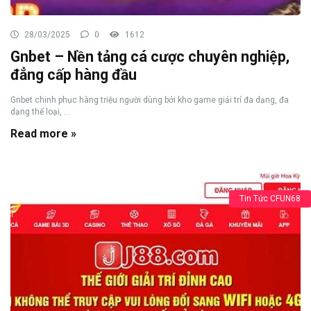
28/03/2025
0
1612
Gnbet – Nền tảng cá cược chuyên nghiệp,
đẳng cấp hàng đầu
Gnbet chinh phục hàng triệu người dùng bởi kho game giải trí đa dạng, đa
dạng thể loại, ...
Read more »
Tin Tức CFUN68