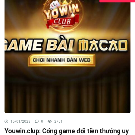
15/01/2023
0
2751
Youwin.clup: Cổng game đổi tiền thưởng uy