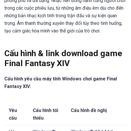
phong phú và đa dạng. Nhạc nền đồng hành cùng người chơi
trong các cuộc phiêu lưu, từ những âm điệu êm dịu cho đến
những bản nhạc kịch tính trong trận đấu và sự kiện quan
trọng. Âm thanh thường xuyên thay đổi tùy theo tình huống,
tạo cảm giác hòa mình vào thế giới của trò chơi.
Cấu hình & link download game
Final Fantasy XIV
Cấu hình yêu cầu máy tính Windows chơi game Final
Fantasy XIV:
Yêu
Cấu hình tối
Cấu hình đề nghị
cầu
thiểu