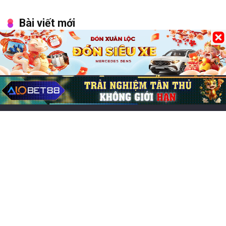
Bài viết mới
Các game online hay nhất, đông người chơi nhất 2026
Chơi game cung đấu mobile: Top 7 lựa chọn cuốn hút
Game đổi thẻ trên iOS hay, trải nghiệm chiến thuật cực
cuốn
Chơi game CF Mobile: Làm chủ chiến trường Crossfire
Legends
Mo thấy nấm mồ đánh lô đề con gì? Điềm báo lành hay
dữ?