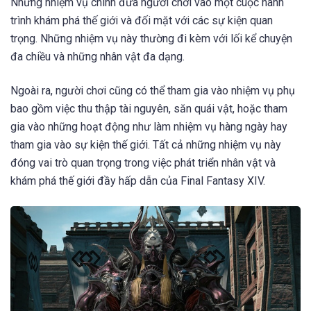
Những nhiệm vụ chính đưa người chơi vào một cuộc hành
trình khám phá thế giới và đối mặt với các sự kiện quan
trọng. Những nhiệm vụ này thường đi kèm với lối kể chuyện
đa chiều và những nhân vật đa dạng.
Ngoài ra, người chơi cũng có thể tham gia vào nhiệm vụ phụ
bao gồm việc thu thập tài nguyên, săn quái vật, hoặc tham
gia vào những hoạt động như làm nhiệm vụ hàng ngày hay
tham gia vào sự kiện thế giới. Tất cả những nhiệm vụ này
đóng vai trò quan trọng trong việc phát triển nhân vật và
khám phá thế giới đầy hấp dẫn của Final Fantasy XIV.