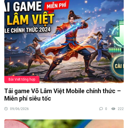
Bài Viết tổng hợp
Tải game Võ Lâm Việt Mobile chính thức –
Miễn phí siêu tốc
09/06/2026
0
222