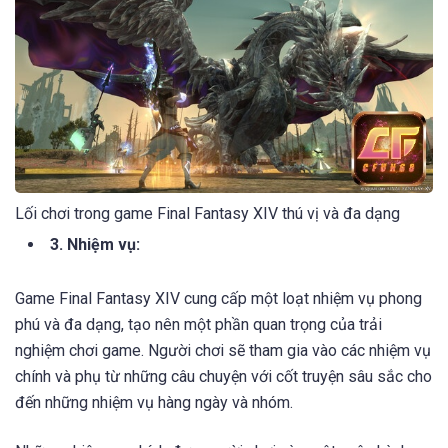
Lối chơi trong game Final Fantasy XIV thú vị và đa dạng
3. Nhiệm vụ:
Game Final Fantasy XIV cung cấp một loạt nhiệm vụ phong
phú và đa dạng, tạo nên một phần quan trọng của trải
nghiệm chơi game. Người chơi sẽ tham gia vào các nhiệm vụ
chính và phụ từ những câu chuyện với cốt truyện sâu sắc cho
đến những nhiệm vụ hàng ngày và nhóm.