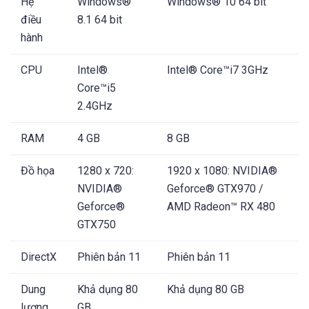
Hệ
Windows®
Windows® 10 64 bit
điều
8.1 64 bit
hành
CPU
Intel®
Intel® Core™i7 3GHz
Core™i5
2.4GHz
RAM
4 GB
8 GB
Đồ họa
1280 x 720:
1920 x 1080: NVIDIA®
NVIDIA®
Geforce® GTX970 /
Geforce®
AMD Radeon™ RX 480
GTX750
DirectX
Phiên bản 11
Phiên bản 11
Dung
Khả dụng 80
Khả dụng 80 GB
lượng
GB