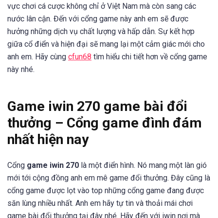
vực chơi cá cược không chỉ ở Việt Nam mà còn sang các
nước lân cận. Đến với cổng game này anh em sẽ được
hưởng những dịch vụ chất lượng và hấp dẫn. Sự kết hợp
giữa cổ điển và hiện đại sẽ mang lại một cảm giác mới cho
anh em. Hãy cùng
cfun68
tìm hiểu chi tiết hơn về cổng game
này nhé.
Game iwin 270 game bài đổi
thưởng – Cổng game đình đám
nhất hiện nay
Cổng
game iwin 270
là một điển hình. Nó mang một làn gió
mới tới cộng đồng anh em mê game đổi thưởng. Đây cũng là
cổng game được lọt vào top những cổng game đang được
săn lùng nhiều nhất. Anh em hãy tự tin và thoải mái chơi
game bài đổi thưởng tại đây nhé. Hãy đến với iwin nơi mà