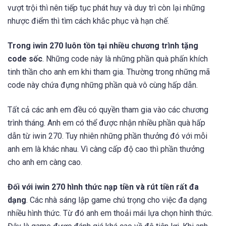
vượt trội thì nên tiếp tục phát huy và duy trì còn lại những
nhược điểm thì tìm cách khắc phục và hạn chế.
Trong iwin 270 luôn tồn tại nhiều chương trình tặng
code sốc
. Những code này là những phần quà phấn khích
tinh thần cho anh em khi tham gia. Thường trong những mã
code này chứa đựng những phần quà vô cùng hấp dẫn.
Tất cả các anh em đều có quyền tham gia vào các chương
trình tháng. Anh em có thể được nhận nhiều phần quà hấp
dẫn từ iwin 270. Tuy nhiên những phần thưởng đó với mỗi
anh em là khác nhau. Vì càng cấp độ cao thì phần thưởng
cho anh em càng cao.
Đối với iwin 270 hình thức nạp tiền và rút tiền rất đa
dạng
. Các nhà sáng lập game chú trọng cho việc đa dạng
nhiều hình thức. Từ đó anh em thoải mái lựa chọn hình thức.