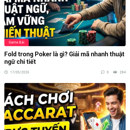
Game Bài
Fold trong Poker là gì? Giải mã nhanh thuật
ngữ chi tiết
17/05/2026
0
284