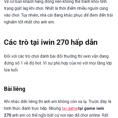
Về cơ bản khách hàng đông nên không thể tránh khỏi tình
trạng giật lag khi chơi. Nhất là thời điểm nhiều người cùng
vào chơi. Tuy nhiên, nhà cái đang khắc phục để đem đến trải
nghiệm tốt nhất cho anh em.
Các trò tại iwin 270 hấp dẫn
Đối với các trò chơi đánh bài đổi thưởng thì iwin vẫn đang
đứng số 1 về độ hot. Vì sự phù hợp của nó với mọi tầng lớp
lứa tuổi.
Bài liêng
Khi nhắc đến liêng thì anh em không còn xa lạ. Trước đây là
hình thức đánh trực tiếp. Nhưng
tại game
tại game iwin
270
anh em có thể ngồi bất cứ nơi nào để chơi online. Rất