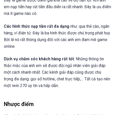
Đây là game được đánh giá khá cao về độ tiện lợi. Khi anh
em nạp tiền hay rút tiền đều diễn ra rất nhanh. Đây là ưu điểm
mà ít game nào có.
Các hình thức nạp tiền rất đa dạng
như: qua thẻ cào, ngân
hàng, ví điện tử. Đây là ba hình thức được chú trọng phát huy.
Bởi lẽ nó rất thông dụng đối với các anh em đam mê game
online.
Dịch vụ chăm sóc khách hàng rất tốt
. Những thông tin
thắc mắc của anh em sẽ được đội ngũ nhân viên giải đáp
một cách nhanh nhất. Các kênh giải đáp cũng được chú
trọng đa dạng: gọi số hotline, chat trực tiếp,… Tất cả tạo nên
một iwin 270 uy tín và hấp dẫn.
Nhược điểm