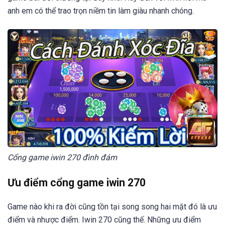
anh em có thể trao trọn niềm tin làm giàu nhanh chóng.
Cổng game iwin 270 đình đám
Ưu điểm cổng game iwin 270
Game nào khi ra đời cũng tồn tại song song hai mặt đó là ưu
điểm và nhược điểm. Iwin 270 cũng thế. Những ưu điểm