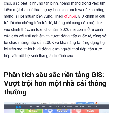
chơi, đặc biệt là những tân binh, hoang mang trong việc tìm
kiếm một địa chỉ thực sự uy tín, minh bạch và có khả năng
mang lại lợi nhuận bền vững. Theo
cfun68
, GI8 chính là câu
trả lời cho những trăn trở đó, không chỉ cung cấp một link
vào chính thức, an toàn cho năm 2026 mà còn mở ra cánh
cửa đến với trải nghiệm cá cược đẳng cấp quốc tế, cùng với
lời chào mừng hấp dẫn 200K và khả năng tải ứng dụng tiện
lợi trên mọi thiết bị di động, đưa người chơi tiếp cận trực
tiếp với một hệ sinh thái giải trí đỉnh cao.
Phân tích sâu sắc nền tảng GI8:
Vượt trội hơn một nhà cái thông
thường