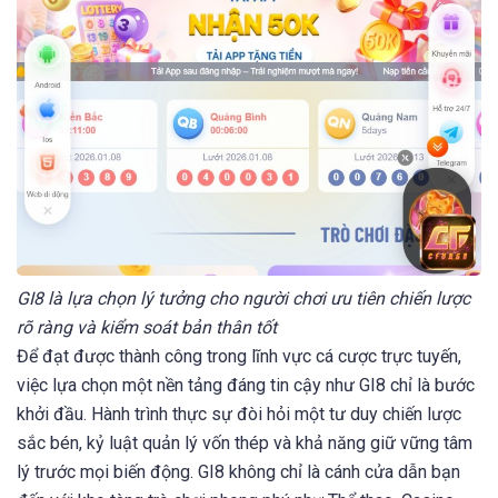
GI8 là lựa chọn lý tưởng cho người chơi ưu tiên chiến lược
rõ ràng và kiểm soát bản thân tốt
Để đạt được thành công trong lĩnh vực cá cược trực tuyến,
việc lựa chọn một nền tảng đáng tin cậy như GI8 chỉ là bước
khởi đầu. Hành trình thực sự đòi hỏi một tư duy chiến lược
sắc bén, kỷ luật quản lý vốn thép và khả năng giữ vững tâm
lý trước mọi biến động. GI8 không chỉ là cánh cửa dẫn bạn