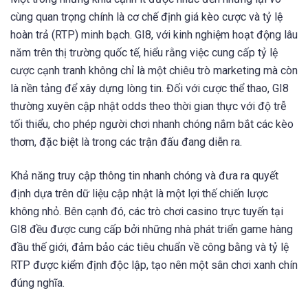
cùng quan trọng chính là cơ chế định giá kèo cược và tỷ lệ
hoàn trả (RTP) minh bạch. GI8, với kinh nghiệm hoạt động lâu
năm trên thị trường quốc tế, hiểu rằng việc cung cấp tỷ lệ
cược cạnh tranh không chỉ là một chiêu trò marketing mà còn
là nền tảng để xây dựng lòng tin. Đối với cược thể thao, GI8
thường xuyên cập nhật odds theo thời gian thực với độ trễ
tối thiểu, cho phép người chơi nhanh chóng nắm bắt các kèo
thơm, đặc biệt là trong các trận đấu đang diễn ra.
Khả năng truy cập thông tin nhanh chóng và đưa ra quyết
định dựa trên dữ liệu cập nhật là một lợi thế chiến lược
không nhỏ. Bên cạnh đó, các trò chơi casino trực tuyến tại
GI8 đều được cung cấp bởi những nhà phát triển game hàng
đầu thế giới, đảm bảo các tiêu chuẩn về công bằng và tỷ lệ
RTP được kiểm định độc lập, tạo nên một sân chơi xanh chín
đúng nghĩa.