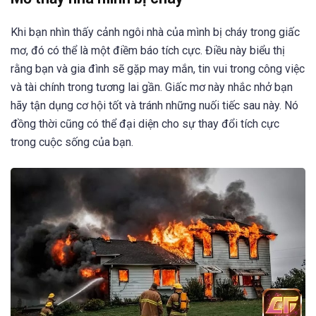
Khi bạn nhìn thấy cảnh ngôi nhà của mình bị cháy trong giấc
mơ, đó có thể là một điềm báo tích cực. Điều này biểu thị
rằng bạn và gia đình sẽ gặp may mắn, tin vui trong công việc
và tài chính trong tương lai gần. Giấc mơ này nhắc nhở bạn
hãy tận dụng cơ hội tốt và tránh những nuối tiếc sau này. Nó
đồng thời cũng có thể đại diện cho sự thay đổi tích cực
trong cuộc sống của bạn.