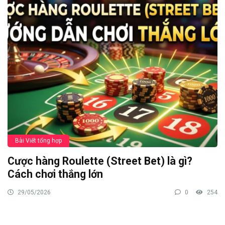
cữ & con số may mắn
05/06/2026
0
246
Bài Viết tổng hợp
Cược hàng Roulette (Street Bet) là gì?