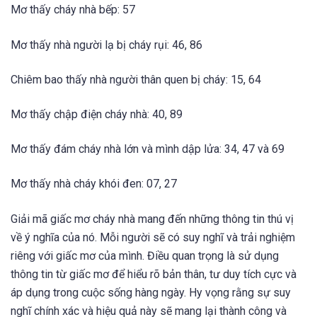
Giải mã giấc mơ cháy nhà đánh số gì dễ trúng
Mơ thấy cháy nhà bếp: 57
Mơ thấy nhà người lạ bị cháy rụi: 46, 86
Chiêm bao thấy nhà người thân quen bị cháy: 15, 64
Mơ thấy chập điện cháy nhà: 40, 89
Mơ thấy đám cháy nhà lớn và mình dập lửa: 34, 47 và 69
Mơ thấy nhà cháy khói đen: 07, 27
Giải mã giấc mơ cháy nhà mang đến những thông tin thú vị
về ý nghĩa của nó. Mỗi người sẽ có suy nghĩ và trải nghiệm