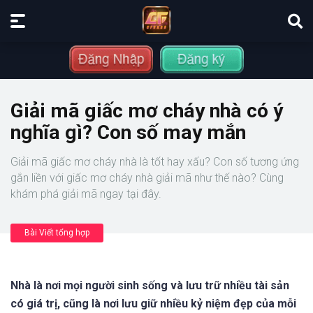
Giải mã giấc mơ cháy nhà có ý
nghĩa gì? Con số may mắn
Giải mã giấc mơ cháy nhà là tốt hay xấu? Con số tương ứng
gắn liền với giấc mơ cháy nhà giải mã như thế nào? Cùng
khám phá giải mã ngay tại đây.
Bài Viết tổng hợp
Nhà là nơi mọi người sinh sống và lưu trữ nhiều tài sản
có giá trị, cũng là nơi lưu giữ nhiều kỷ niệm đẹp của mỗi