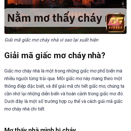
Giải mã giấc mơ cháy nhà vì sao lại xuất hiện
Giải mã giấc mơ cháy nhà?
Giấc mơ cháy nhà là một trong những giấc mơ phổ biến mà
nhiều người từng trải qua. Mỗi giấc mơ này mang theo một
thông điệp đặc biệt, và để giải mã chi tiết giấc mơ, chúng ta
cần nhớ lại những diễn biến và hoàn cảnh trong giấc mơ đó.
Dưới đây là một số trường hợp cụ thể và cách giải mã giấc
mơ cháy nhà chi tiết:
Mơ thấy nhà mình bị cháy