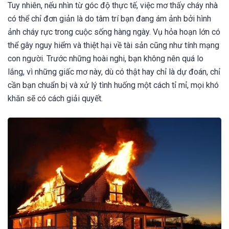
Tuy nhiên, nếu nhìn từ góc độ thực tế, việc mơ thấy cháy nhà
có thể chỉ đơn giản là do tâm trí bạn đang ám ảnh bởi hình
ảnh cháy rực trong cuộc sống hàng ngày. Vụ hỏa hoạn lớn có
thể gây nguy hiểm và thiệt hại về tài sản cũng như tính mạng
con người. Trước những hoài nghi, bạn không nên quá lo
lắng, vì những giấc mơ này, dù có thật hay chỉ là dự đoán, chỉ
cần bạn chuẩn bị và xử lý tình huống một cách tỉ mỉ, mọi khó
khăn sẽ có cách giải quyết.