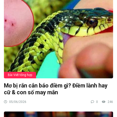
Miễn phí siêu tốc
09/06/2026
0
238
Bài Viết tổng hợp
Mơ bị rắn cắn báo điềm gì? Điềm lành hay