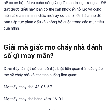
Mơ thấy cháy nhà chùa
Dù khiến nhiều người lo lắng, nhưng giấc mơ này thường
mang lại tín hiệu may mắn và cơ hội tốt. Nó biểu thị rằng bạn
sẽ có cơ hội tốt và cuộc sống ý nghĩa hơn trong tương lai. Để
đạt được điều này, bạn có thể cần nhớ đến nỗ lực và cống
hiến của chính mình. Giấc mơ này có thể là lời nhắc nhở để
bạn tiếp tục phấn đấu và không bỏ cuộc trong các mục tiêu
của mình.
Giải mã giấc mơ cháy nhà đánh
số gì may mắn?
Dưới đây là một số con số đặc biệt liên quan đến các giấc
mơ về cháy nhà và các tình huống liên quan: