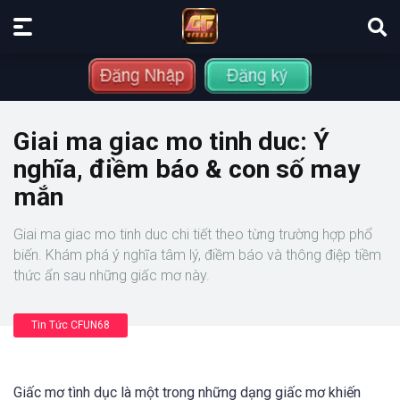
Giai ma giac mo tinh duc: Ý
nghĩa, điềm báo & con số may
mắn
Giai ma giac mo tinh duc chi tiết theo từng trường hợp phổ
biến. Khám phá ý nghĩa tâm lý, điềm báo và thông điệp tiềm
thức ẩn sau những giấc mơ này.
Tin Tức CFUN68
Giấc mơ tình dục là một trong những dạng giấc mơ khiến