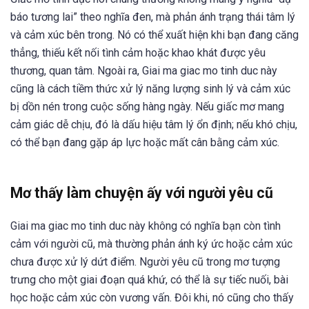
báo tương lai” theo nghĩa đen, mà phản ánh trạng thái tâm lý
và cảm xúc bên trong. Nó có thể xuất hiện khi bạn đang căng
thẳng, thiếu kết nối tình cảm hoặc khao khát được yêu
thương, quan tâm. Ngoài ra, Giai ma giac mo tinh duc này
cũng là cách tiềm thức xử lý năng lượng sinh lý và cảm xúc
bị dồn nén trong cuộc sống hàng ngày. Nếu giấc mơ mang
cảm giác dễ chịu, đó là dấu hiệu tâm lý ổn định; nếu khó chịu,
có thể bạn đang gặp áp lực hoặc mất cân bằng cảm xúc.
Mơ thấy làm chuyện ấy với người yêu cũ
Giai ma giac mo tinh duc này không có nghĩa bạn còn tình
cảm với người cũ, mà thường phản ánh ký ức hoặc cảm xúc
chưa được xử lý dứt điểm. Người yêu cũ trong mơ tượng
trưng cho một giai đoạn quá khứ, có thể là sự tiếc nuối, bài
học hoặc cảm xúc còn vương vấn. Đôi khi, nó cũng cho thấy