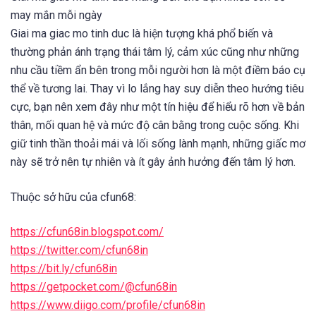
may mắn mỗi ngày
Giai ma giac mo tinh duc là hiện tượng khá phổ biến và
thường phản ánh trạng thái tâm lý, cảm xúc cũng như những
nhu cầu tiềm ẩn bên trong mỗi người hơn là một điềm báo cụ
thể về tương lai. Thay vì lo lắng hay suy diễn theo hướng tiêu
cực, bạn nên xem đây như một tín hiệu để hiểu rõ hơn về bản
thân, mối quan hệ và mức độ cân bằng trong cuộc sống. Khi
giữ tinh thần thoải mái và lối sống lành mạnh, những giấc mơ
này sẽ trở nên tự nhiên và ít gây ảnh hưởng đến tâm lý hơn.
Thuộc sở hữu của cfun68:
https://cfun68in.blogspot.com/
https://twitter.com/cfun68in
https://bit.ly/cfun68in
https://getpocket.com/@cfun68in
https://www.diigo.com/profile/cfun68in