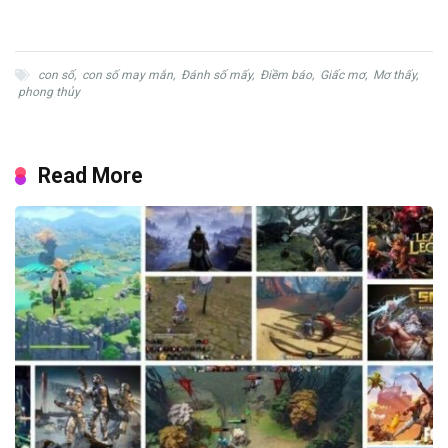
con số
,
con số may mắn
,
Đánh số mấy
,
Điềm báo
,
Giấc mơ
,
Mơ thấy
,
phong thủy
Read More