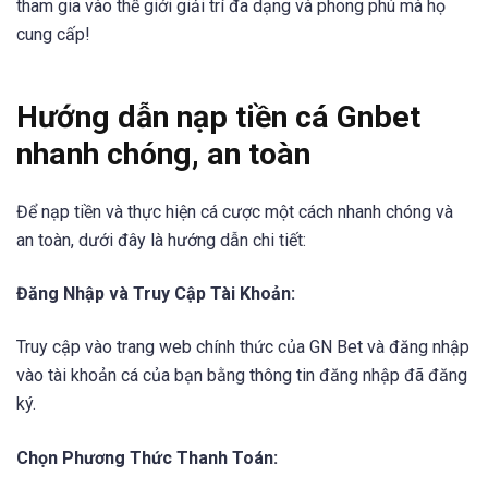
tham gia vào thế giới giải trí đa dạng và phong phú mà họ
cung cấp!
Hướng dẫn nạp tiền cá Gnbet
nhanh chóng, an toàn
Để nạp tiền và thực hiện cá cược một cách nhanh chóng và
an toàn, dưới đây là hướng dẫn chi tiết:
Đăng Nhập và Truy Cập Tài Khoản:
Truy cập vào trang web chính thức của GN Bet và đăng nhập
vào tài khoản cá của bạn bằng thông tin đăng nhập đã đăng
ký.
Chọn Phương Thức Thanh Toán: