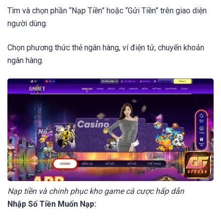
Tìm và chọn phần “Nạp Tiền” hoặc “Gửi Tiền” trên giao diện
người dùng.
Chọn phương thức thẻ ngân hàng, ví điện tử, chuyển khoản
ngân hàng.
Nạp tiền và chinh phục kho game cá cược hấp dẫn
Nhập Số Tiền Muốn Nạp: