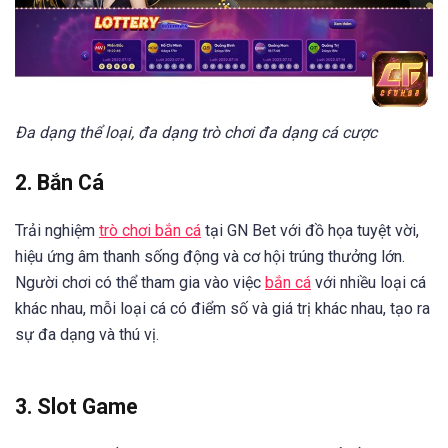
Đa dạng thể loại, đa dạng trò chơi đa dạng cá cược
2. Bắn Cá
Trải nghiệm
trò chơi bắn cá
tại GN Bet với đồ họa tuyệt vời,
hiệu ứng âm thanh sống động và cơ hội trúng thưởng lớn.
Người chơi có thể tham gia vào việc
bắn cá
với nhiều loại cá
khác nhau, mỗi loại cá có điểm số và giá trị khác nhau, tạo ra
sự đa dạng và thú vị.
3. Slot Game