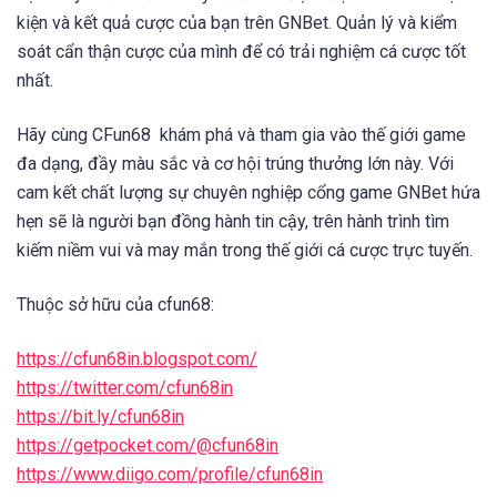
kiện và kết quả cược của bạn trên GNBet. Quản lý và kiểm
soát cẩn thận cược của mình để có trải nghiệm cá cược tốt
nhất.
Hãy cùng CFun68 khám phá và tham gia vào thế giới game
đa dạng, đầy màu sắc và cơ hội trúng thưởng lớn này. Với
cam kết chất lượng sự chuyên nghiệp cổng game GNBet hứa
hẹn sẽ là người bạn đồng hành tin cậy, trên hành trình tìm
kiếm niềm vui và may mắn trong thế giới cá cược trực tuyến.
Thuộc sở hữu của cfun68:
https://cfun68in.blogspot.com/
https://twitter.com/cfun68in
https://bit.ly/cfun68in
https://getpocket.com/@cfun68in
https://www.diigo.com/profile/cfun68in