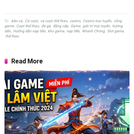
bắn cá
,
Cá cược
,
cá cược thể thao
,
casino
,
Casino trực tuyến
,
cổng
game
,
Cược thể thao
,
đá gà
,
đẳng cấp
,
Game
,
giải trí trực tuyến
,
hướng
dẫn
,
Hướng dẫn nạp tiền
,
kho game
,
nạp tiền
,
Nhanh Chóng
,
Slot game
,
thể thao
Read More