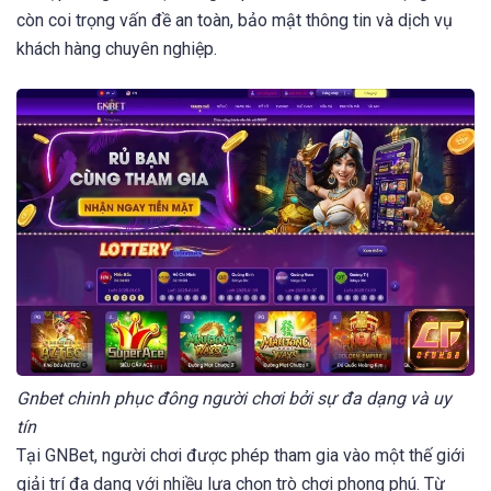
còn coi trọng vấn đề an toàn, bảo mật thông tin và dịch vụ
khách hàng chuyên nghiệp.
Gnbet chinh phục đông người chơi bởi sự đa dạng và uy
tín
Tại GNBet, người chơi được phép tham gia vào một thế giới
giải trí đa dạng với nhiều lựa chọn trò chơi phong phú. Từ