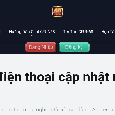
t
Hướng Dẫn Chơi CFUN68
Tin Tức CFUN68
Hợp Tác
điện thoại cập nhật
em tham gia nghiện tài xỉu săn lùng. Anh em có