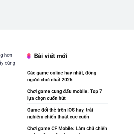
Bài viết mới
ng hơn
ãy cùng
Các game online hay nhất, đông
người chơi nhất 2026
Chơi game cung đấu mobile: Top 7
lựa chọn cuốn hút
Game đổi thẻ trên iOS hay, trải
nghiệm chiến thuật cực cuốn
Chơi game CF Mobile: Làm chủ chiến