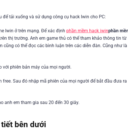
 để tải xuống và sử dụng công cụ hack Iwin cho PC:
e Iwin ở trên mạng. Để xác định
phần mềm hack iwin
phần mề
trên thị trường. Anh em game thủ có thể tham khảo thông tin t
 cũng có thể đọc các bình luận trên các diễn đàn. Cũng như là
p với phiên bản máy của mọi người.
n free. Sau đó nhập mã phiên của mọi người để bắt đầu đưa ra
cho anh em tham gia sau 20 đến 30 giây.
 tiết bên dưới