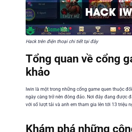
Hack trên điện thoại chi tiết tại đây
Tổng quan về cổng g
khảo
Iwin là một trong những cổng game quen thuộc đối
ngày càng trở nên đông đảo. Nơi đây đang được đá
với số lượt tải và anh em tham gia lên tới 13 triệu n
Khám phá những công 