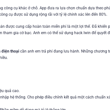
g công cụ khác ở chỗ. App đưa ra lựa chọn chuẩn dựa theo phâ
ông cụ được sử dụng rộng rãi với tỷ lệ chính xác lên đến 80%.
oán được cung cấp hoàn toàn miễn phí là một lợi thế. Đã khiến 
 tham gia cờ bạc. Anh em có thể sử dụng hack Iwin để quyết đ
n điện thoại
cần anh em trả phí đang lưu hành. Những chương t
hiều.
ệu quả cao.
 nhập hệ thống. Cho phép điều chỉnh kết quả một cách chuẩn x
. Phần mềm dễ dùng mà tỷ lệ thắng lớn.