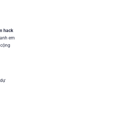
m hack
ừ anh em
 cộng
 dự