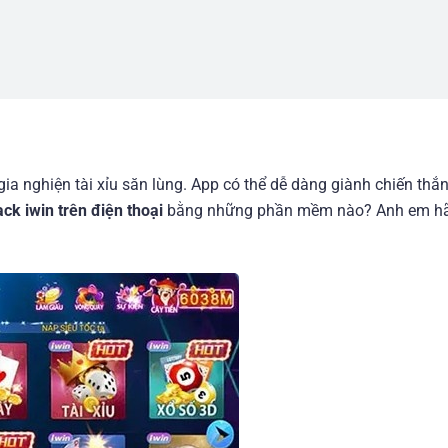
 nghiện tài xỉu săn lùng. App có thể dễ dàng giành chiến thắ
ack iwin trên điện thoại
bằng những phần mềm nào? Anh em h