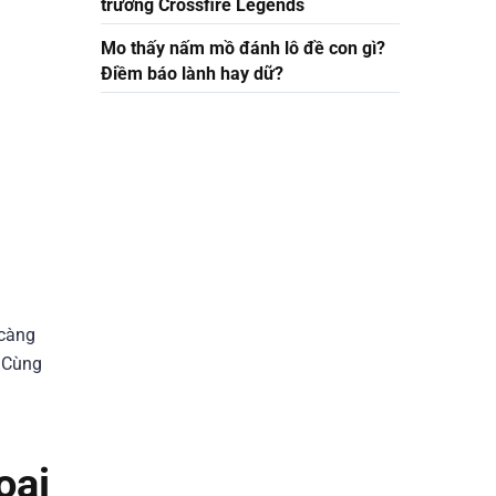
trường Crossfire Legends
Mo thấy nấm mồ đánh lô đề con gì?
Điềm báo lành hay dữ?
 càng
. Cùng
oại