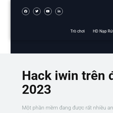
Trò chơi
HD Nạp Rú
Hack iwin trên 
2023
Một phần mềm đang được rất nhiều anh 