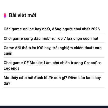
Bài viết mới
Các game online hay nhất, đông người chơi nhất 2026
Chơi game cung đấu mobile: Top 7 lựa chọn cuốn hút
Game đổi thẻ trên iOS hay, trải nghiệm chiến thuật cực
cuốn
Chơi game CF Mobile: Làm chủ chiến trường Crossfire
Legends
Mo thấy nấm mồ đánh lô đề con gì? Điềm báo lành hay
dữ?