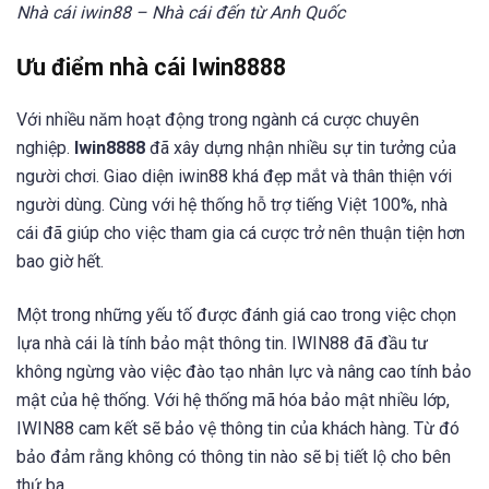
Nhà cái iwin88 – Nhà cái đến từ Anh Quốc
Ưu điểm nhà cái Iwin8888
Với nhiều năm hoạt động trong ngành cá cược chuyên
nghiệp.
Iwin8888
đã xây dựng nhận nhiều sự tin tưởng của
người chơi. Giao diện iwin88 khá đẹp mắt và thân thiện với
người dùng. Cùng với hệ thống hỗ trợ tiếng Việt 100%, nhà
cái đã giúp cho việc tham gia cá cược trở nên thuận tiện hơn
bao giờ hết.
Một trong những yếu tố được đánh giá cao trong việc chọn
lựa nhà cái là tính bảo mật thông tin. IWIN88 đã đầu tư
không ngừng vào việc đào tạo nhân lực và nâng cao tính bảo
mật của hệ thống. Với hệ thống mã hóa bảo mật nhiều lớp,
IWIN88 cam kết sẽ bảo vệ thông tin của khách hàng. Từ đó
bảo đảm rằng không có thông tin nào sẽ bị tiết lộ cho bên
thứ ba.