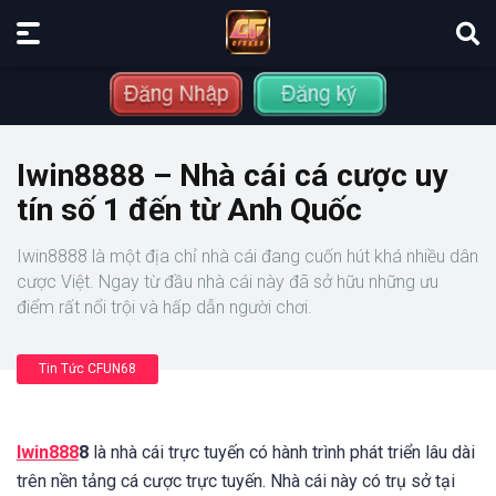
Iwin8888 – Nhà cái cá cược uy
tín số 1 đến từ Anh Quốc
Iwin8888 là một địa chỉ nhà cái đang cuốn hút khá nhiều dân
cược Việt. Ngay từ đầu nhà cái này đã sở hữu những ưu
điểm rất nổi trội và hấp dẫn người chơi.
Tin Tức CFUN68
Iwin888
8
là nhà cái trực tuyến có hành trình phát triển lâu dài
trên nền tảng cá cược trực tuyến. Nhà cái này có trụ sở tại