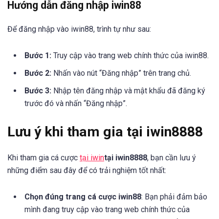
Hướng dẫn đăng nhập iwin88
Để đăng nhập vào iwin88, trình tự như sau:
Bước 1:
Truy cập vào trang web chính thức của iwin88.
Bước 2:
Nhấn vào nút “Đăng nhập” trên trang chủ.
Bước 3:
Nhập tên đăng nhập và mật khẩu đã đăng ký
trước đó và nhấn “Đăng nhập”.
Lưu ý khi tham gia tại iwin8888
Khi tham gia cá cược
tại iwin
tại iwin8888
, bạn cần lưu ý
những điểm sau đây để có trải nghiệm tốt nhất:
Chọn đúng trang cá cược iwin88
: Bạn phải đảm bảo
mình đang truy cập vào trang web chính thức của