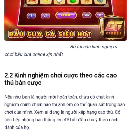
Bỏ túi các kinh nghiệm
chơi bầu cua online xịn nhất
2.2 Kinh nghiệm chơi cược theo các cao
thủ bàn cược
Nếu như bạn là người mới hoàn toàn, chưa có chút kinh
nghiệm chinh chiến nào thì anh em có thể quan sát trong bàn
chơi của mình. Xem ai đang là người xếp hạng cao thủ. Có
liên tiếp những bàn thắng lớn để bắt đầu chú ý theo cách
đánh của họ.