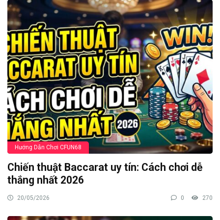
Hướng Dẫn Chơi CFUN68
Chiến thuật Baccarat uy tín: Cách chơi dễ
thắng nhất 2026
20/05/2026
0
270