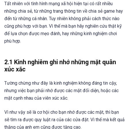
Tất nhiên với tình hình mạng xã hội hiện tại có rất nhiều
những chia sẻ, từ những trang thông tin về chia sẻ game hay
đến từ những cá nhân. Tuy nhiên không phải cách thức nào
cũng phù hợp với bạn. Vì thế mà bạn hãy nghiên cứu thật kỹ
để lựa chọn được mẹo đánh, hay những kinh nghiệm chơi
phù hợp.
2.1 Kinh nghiêm ghi nhớ những mặt quân
xúc xắc
Tường chừng như đây là kinh nghiệm không đáng tin cậy,
nhưng việc bạn phải nhớ được các mặt đối diện, hoặc các
mặt cạnh nhau của viên xúc xắc.
Vì như vậy sẽ là cơ hội cho bạn nhớ được các mặt, thì bạn
sẽ tìm ra được quy luật ra của các cửa đặt. Vì thế mà kết quả
thắng của anh em cũng được tăng cao.