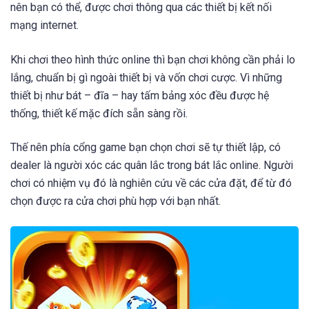
nên bạn có thể, được chơi thông qua các thiết bị kết nối
mạng internet.
Khi chơi theo hình thức online thì bạn chơi không cần phải lo
lắng, chuẩn bị gì ngoài thiết bị và vốn chơi cược. Vì những
thiết bị như bát – đĩa – hay tấm bảng xóc đều được hệ
thống, thiết kế mặc đích sẵn sàng rồi.
Thế nên phía cổng game bạn chọn chơi sẽ tự thiết lập, có
dealer là người xóc các quân lắc trong bát lắc online. Người
chơi có nhiệm vụ đó là nghiên cứu về các cửa đặt, để từ đó
chọn được ra cửa chơi phù hợp với bạn nhất.