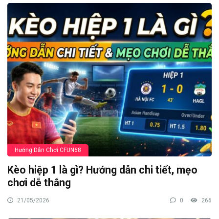
Hướng Dẫn Chơi CFUN68
Kèo hiệp 1 là gì? Hướng dẫn chi tiết, mẹo
chơi dễ thắng
21/05/2026
0
266