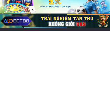
Bài viết mới
Các game online hay nhất, đông người chơi nhất 2026
Chơi game cung đấu mobile: Top 7 lựa chọn cuốn hút
Game đổi thẻ trên iOS hay, trải nghiệm chiến thuật cực
cuốn
Chơi game CF Mobile: Làm chủ chiến trường Crossfire
Legends
Mo thấy nấm mồ đánh lô đề con gì? Điềm báo lành hay
dữ?