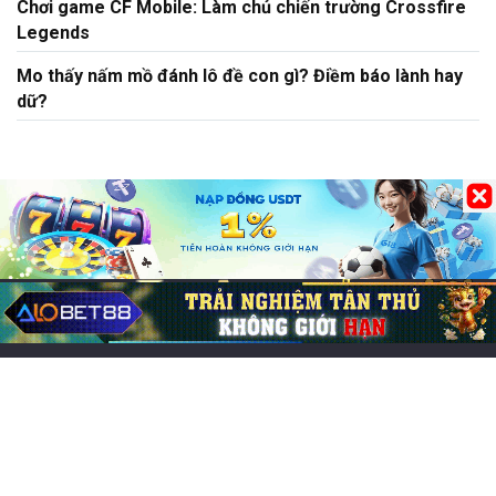
Chơi game CF Mobile: Làm chủ chiến trường Crossfire
Legends
Mo thấy nấm mồ đánh lô đề con gì? Điềm báo lành hay
dữ?
© Copyright 2025 CFUN68 | Tổng đại lý cấp 1 CFUN68 VIP. Đối tác
cf68
,
gi8
,
gi88