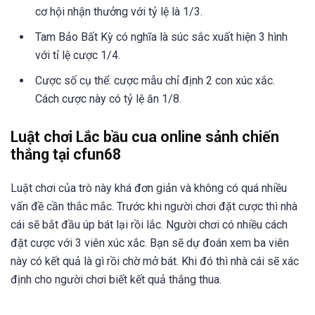
cơ hội nhận thưởng với tỷ lệ là 1/3.
Tam Bảo Bất Kỳ có nghĩa là súc sắc xuất hiện 3 hình
với tỉ lệ cược 1/4.
Cược số cụ thể: cược mẫu chỉ định 2 con xúc xắc.
Cách cược này có tỷ lệ ăn 1/8.
Luật chơi Lắc bầu cua online sảnh chiến
thắng tại cfun68
Luật chơi của trò này khá đơn giản và không có quá nhiều
vấn đề cần thắc mắc. Trước khi người chơi đặt cược thì nhà
cái sẽ bắt đầu úp bát lại rồi lắc. Người chơi có nhiều cách
đặt cược với 3 viên xúc xắc. Bạn sẽ dự đoán xem ba viên
này có kết quả là gì rồi chờ mở bát. Khi đó thì nhà cái sẽ xác
định cho người chơi biết kết quả thắng thua.