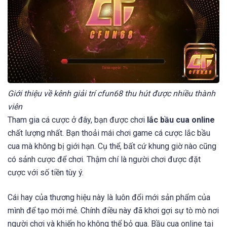
Giới thiệu về kênh giải trí cfun68 thu hút được nhiều thành
viên
Tham gia cá cược ở đây, bạn được chơi
lắc bầu cua online
chất lượng nhất. Bạn thoải mái chơi game cá cược lắc bầu
cua mà không bị giới hạn. Cụ thể, bất cứ khung giờ nào cũng
có sảnh cược để chơi. Thậm chí là người chơi được đặt
cược với số tiền tùy ý.
Cái hay của thương hiệu này là luôn đổi mới sản phẩm của
mình để tạo mới mẻ. Chính điều này đã khơi gợi sự tò mò nơi
người chơi và khiến họ không thể bỏ qua. Bầu cua online tại