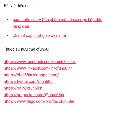
Bài viết liên quan
game bầu cua – Sản phẩm giải trí cá cược hấp dẫn
hàng đầu
cfun68 cập nhật giao diện mới
Thuộc sở hữu của cfun68:
https://www.facebook.com/cfun68.club/
https://www.linkedin.com/in/cfun68in/
https://cfun68in.blogspot.com/
https://twitter.com/cfun68in
https://bit.ly/cfun68in
https://getpocket.com/@cfun68in
https://www.diigo.com/profile/cfun68in