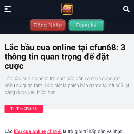
Lắc bầu cua online tại cfun68: 3
thông tin quan trọng để đặt
cược
Lắc bầu cua online là trò chơi hấp dẫn và nhận được rất
nhiều sự quan tâm. Đặc biệt là phiên bản game tại cfun68 lại
càng được yêu thích hơn
Tin Tức CFUN68
Lắc
bầu cua online
cfun68
là trò giải trí hấp dẫn và nhận