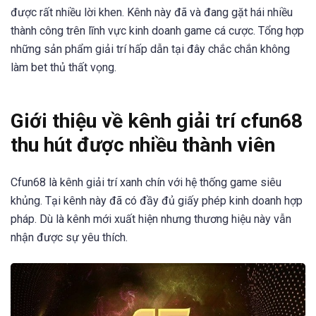
được rất nhiều lời khen. Kênh này đã và đang gặt hái nhiều
thành công trên lĩnh vực kinh doanh game cá cược. Tổng hợp
những sản phẩm giải trí hấp dẫn tại đây chắc chắn không
làm bet thủ thất vọng.
Giới thiệu về kênh giải trí cfun68
thu hút được nhiều thành viên
Cfun68 là kênh giải trí xanh chín với hệ thống game siêu
khủng. Tại kênh này đã có đầy đủ giấy phép kinh doanh hợp
pháp. Dù là kênh mới xuất hiện nhưng thương hiệu này vẫn
nhận được sự yêu thích.