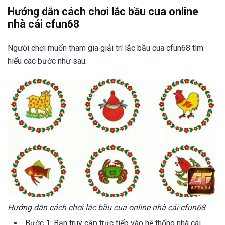
Hướng dẫn cách chơi lắc bầu cua online
nhà cái cfun68
Người chơi muốn tham gia giải trí lắc bầu cua cfun68 tìm
hiểu các bước như sau.
Hướng dẫn cách chơi lắc bầu cua online nhà cái cfun68
Bước 1: Bạn truy cập trực tiếp vào hệ thống nhà cái