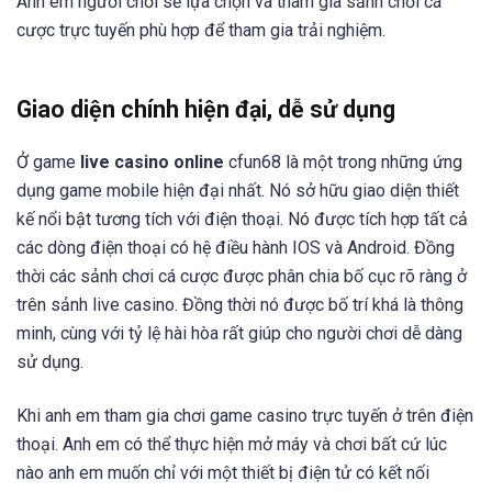
Anh em người chơi sẽ lựa chọn và tham gia sảnh chơi cá
cược trực tuyến phù hợp để tham gia trải nghiệm.
Giao diện chính hiện đại, dễ sử dụng
Ở game
live casino online
cfun68 là một trong những ứng
dụng game mobile hiện đại nhất. Nó sở hữu giao diện thiết
kế nổi bật tương tích với điện thoại. Nó được tích hợp tất cả
các dòng điện thoại có hệ điều hành IOS và Android. Đồng
thời các sảnh chơi cá cược được phân chia bố cục rõ ràng ở
trên sảnh live casino. Đồng thời nó được bố trí khá là thông
minh, cùng với tỷ lệ hài hòa rất giúp cho người chơi dễ dàng
sử dụng.
Khi anh em tham gia chơi game casino trực tuyến ở trên điện
thoại. Anh em có thể thực hiện mở máy và chơi bất cứ lúc
nào anh em muốn chỉ với một thiết bị điện tử có kết nối