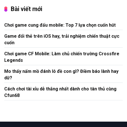
Bài viết mới
Chơi game cung đấu mobile: Top 7 lựa chọn cuốn hút
Game đổi thẻ trên iOS hay, trải nghiệm chiến thuật cực
cuốn
Chơi game CF Mobile: Làm chủ chiến trường Crossfire
Legends
Mo thấy nấm mồ đánh lô đề con gì? Điềm báo lành hay
dữ?
Cách chơi tài xỉu dễ thắng nhất dành cho tân thủ cùng
Cfun68