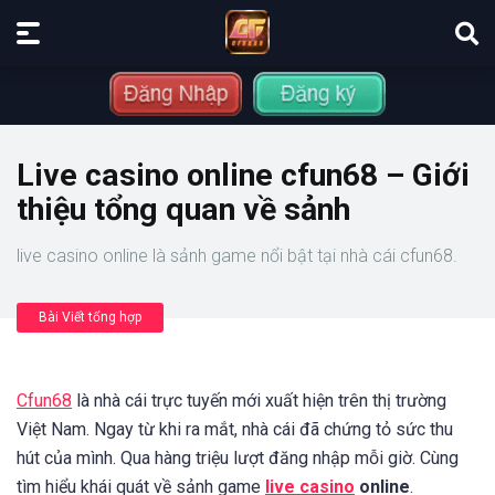
Live casino online cfun68 – Giới
thiệu tổng quan về sảnh
live casino online là sảnh game nổi bật tại nhà cái cfun68.
Bài Viết tổng hợp
Cfun68
là nhà cái trực tuyến mới xuất hiện trên thị trường
Việt Nam. Ngay từ khi ra mắt, nhà cái đã chứng tỏ sức thu
hút của mình. Qua hàng triệu lượt đăng nhập mỗi giờ. Cùng
tìm hiểu khái quát về sảnh game
live casino
online
.