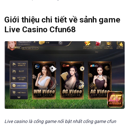
Giới thiệu chi tiết về sảnh game
Live Casino Cfun68
Live casino là cổng game nổi bật nhất cổng game cfun