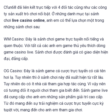
Cfun68 đã liên kết trực tiếp với 4 đối tác cũng như các công
ty sản xuất trò chơi nổi bật. Ở những danh mục tại sảnh
chơi
live casino online
, anh em có thể lựa chọn một trong
những sảnh chơi sau:
WM Casino: Đây là sảnh chơi game trực tuyến nổi tiếng và
quen thuộc. Với tất cả các anh em game thủ yêu thích dòng
game casino live. Sảnh chơi được đánh giá có giao diện hiện
đại, đẳng cấp.
OG Casino: Đây là sảnh game cá cược trực tuyến có cái tên
hơi lạ. Tuy nhiên thì ở sảnh chơi này đã xuất hiện từ rất lâu.
Tuy nhiên do có ít nhà cái tham gia hợp tác cùng. Vì vậy nên
có tương đối ít người chơi tham gia biết đến. Sảnh game live
đã cung cấp cho anh em những sản phẩm giải trí cao cấp.
Từ đó mang đến sự trải nghiệm cá cược trực tuyến cực kỳ
tuyệt vời, mang đến cho anh em tham gia chơi.