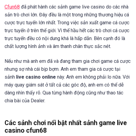
Cfun68
đã phát hành các sảnh game live casino do các nhà
sản trò chơi lớn. Đây đều là một trong những thương hiệu cá
cược trực tuyến lớn nhất. Trong việc sản xuất game cá cược
trực tuyến ở trên thế giới. Vì thế hầu hết các trò chơi cá cược
trực tuyến đều có nội dung khá là hấp dẫn. Bên cạnh đó là
chất lượng hình ảnh và âm thanh chân thực sắc nét.
Nếu như mà anh em đã và đang tham gia chơi game cá cược
nhưng sợ nhà cái bịp bợm. Anh em tham gia cá cược tại
sảnh
live casino online
này. Anh em không phải lo nữa. Với
máy quay giám sát ở tất cả các góc độ, anh em có thể dễ
dàng nhìn thấy rõ. Qua từng hành động cũng như thao tác
chia bài của Dealer.
Các sảnh chơi nổi bật nhất sảnh game live
casino cfun68