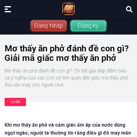
Mơ thấy ăn phở đánh đề con gì?
Giải mã giấc mơ thấy ăn phở
Mơ thấy ăn phở đánh đề con gì? Chi tiết giải đáp điềm báo
và ý nghĩa của các con số liên quan đến giấc mơ thấy phở
thử vận may cho người chơi.
Lô Đề
Khi mơ thấy ăn phở và cảm giác ấm áp của nước dùng
ngọt ngào, người ta thường tin rằng điều gì đó may mắn