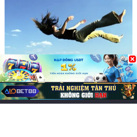
Lô Đề
Mơ thấy ngã cao số mấy? Giải mã điềm báo
& con số may mắn
07/06/2026
0
225