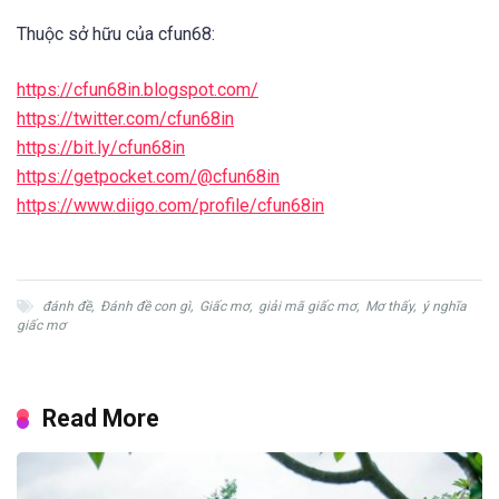
Thuộc sở hữu của cfun68:
https://cfun68in.blogspot.com/
https://twitter.com/cfun68in
https://bit.ly/cfun68in
https://getpocket.com/@cfun68in
https://www.diigo.com/profile/cfun68in
đánh đề
,
Đánh đề con gì
,
Giấc mơ
,
giải mã giấc mơ
,
Mơ thấy
,
ý nghĩa
giấc mơ
Read More