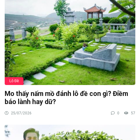
Lô Đề
Mo thấy nấm mồ đánh lô đề con gì? Điềm
báo lành hay dữ?
25/07/2026
0
57