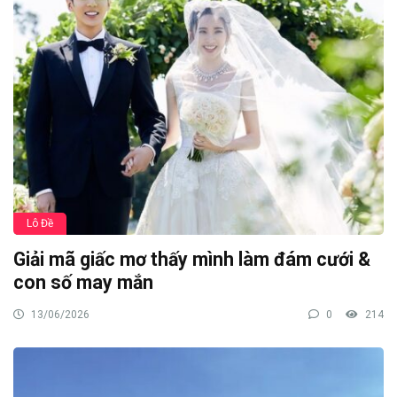
Lô Đề
Giải mã giấc mơ thấy mình làm đám cưới &
con số may mắn
13/06/2026
0
214