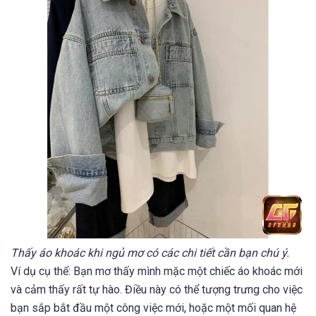
Thấy áo khoác khi ngủ mơ có các chi tiết cần bạn chú ý.
Ví dụ cụ thể: Bạn mơ thấy mình mặc một chiếc áo khoác mới
và cảm thấy rất tự hào. Điều này có thể tượng trưng cho việc
bạn sắp bắt đầu một công việc mới, hoặc một mối quan hệ