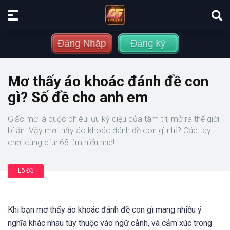
Mơ thấy áo khoác đánh đề con
gì? Số đề cho anh em
Giấc mơ là cuộc phiêu lưu kỳ diệu của tâm trí, mở ra thế giới
bí ẩn. Vậy mơ thấy áo khoác đánh đề con gì nhỉ? Các tay
chơi cùng cfun68 tìm hiểu nhé!
Lô Đề
Khi bạn mơ thấy áo khoác đánh đề con gì mang nhiều ý
nghĩa khác nhau tùy thuộc vào ngữ cảnh, và cảm xúc trong