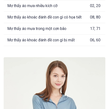
Mơ thấy áo mưa nhiều kích cỡ
02, 20
Mơ thấy áo khoác đánh đề con gì có họa tiết
08, 80
Mơ thấy áo mưa trong một cơn bão
17, 71
Mơ thấy áo khoác đánh đề con gì bị mất
06, 60