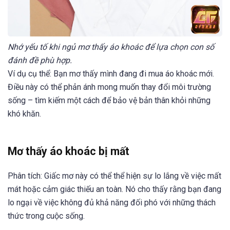
Nhớ yếu tố khi ngủ mơ thấy áo khoác để lựa chọn con số
đánh đề phù hợp.
Ví dụ cụ thể: Bạn mơ thấy mình đang đi mua áo khoác mới.
Điều này có thể phản ánh mong muốn thay đổi môi trường
sống – tìm kiếm một cách để bảo vệ bản thân khỏi những
khó khăn.
Mơ thấy áo khoác bị mất
Phân tích: Giấc mơ này có thể thể hiện sự lo lắng về việc mất
mát hoặc cảm giác thiếu an toàn. Nó cho thấy rằng bạn đang
lo ngại về việc không đủ khả năng đối phó với những thách
thức trong cuộc sống.