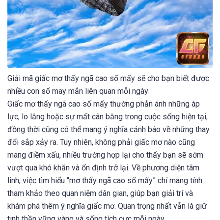
Giải mã giấc mơ thấy ngã cao số mấy sẽ cho bạn biết được
nhiều con số may mắn liên quan mỗi ngày
Giấc mơ thấy ngã cao số mấy thường phản ánh những áp
lực, lo lắng hoặc sự mất cân bằng trong cuộc sống hiện tại,
đồng thời cũng có thể mang ý nghĩa cảnh báo về những thay
đổi sắp xảy ra. Tuy nhiên, không phải giấc mơ nào cũng
mang điềm xấu, nhiều trường hợp lại cho thấy bạn sẽ sớm
vượt qua khó khăn và ổn định trở lại. Về phương diện tâm
linh, việc tìm hiểu “mơ thấy ngã cao số mấy” chỉ mang tính
tham khảo theo quan niệm dân gian, giúp bạn giải trí và
khám phá thêm ý nghĩa giấc mơ. Quan trọng nhất vẫn là giữ
tinh thần vững vàng và sống tích cực mỗi ngày.