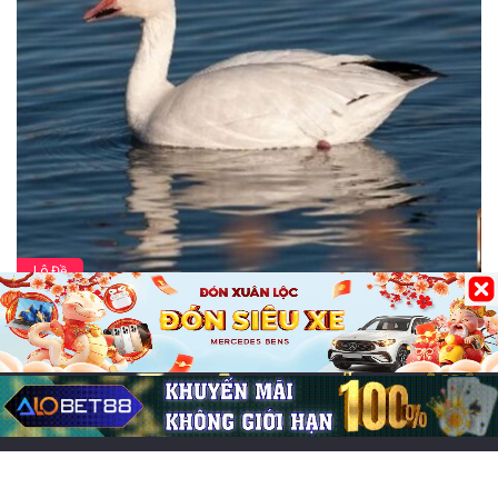
Lô Đề
Mơ thấy vịt ngỗng đánh số gì? Điềm báo và
con số may mắn
30/05/2026
0
252