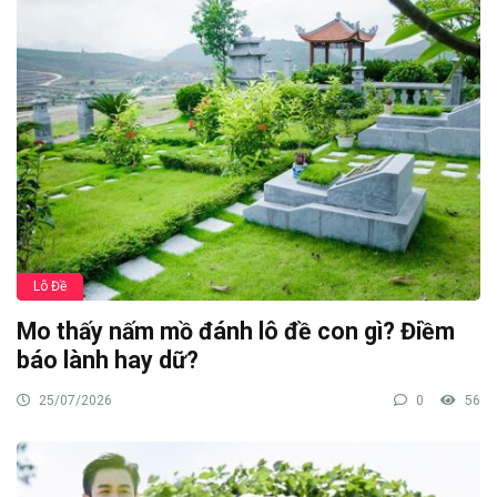
Lô Đề
Mo thấy nấm mồ đánh lô đề con gì? Điềm
báo lành hay dữ?
25/07/2026
0
56