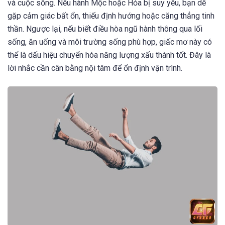
và cuộc sống. Nếu hành Mộc hoặc Hỏa bị suy yếu, bạn dễ
gặp cảm giác bất ổn, thiếu định hướng hoặc căng thẳng tinh
thần. Ngược lại, nếu biết điều hòa ngũ hành thông qua lối
sống, ăn uống và môi trường sống phù hợp, giấc mơ này có
thể là dấu hiệu chuyển hóa năng lượng xấu thành tốt. Đây là
lời nhắc cần cân bằng nội tâm để ổn định vận trình.