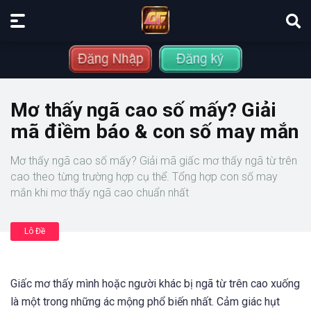
Mơ thấy ngã cao số mấy? Giải
mã điềm báo & con số may mắn
Mơ thấy ngã cao số mấy? Giải mã giấc mơ thấy ngã từ trên
cao theo từng trường hợp cụ thể. Tổng hợp con số may
mắn khi mơ thấy ngã cao chuẩn nhất
Lô Đề
Giấc mơ thấy mình hoặc người khác bị ngã từ trên cao xuống
là một trong những ác mộng phổ biến nhất. Cảm giác hụt