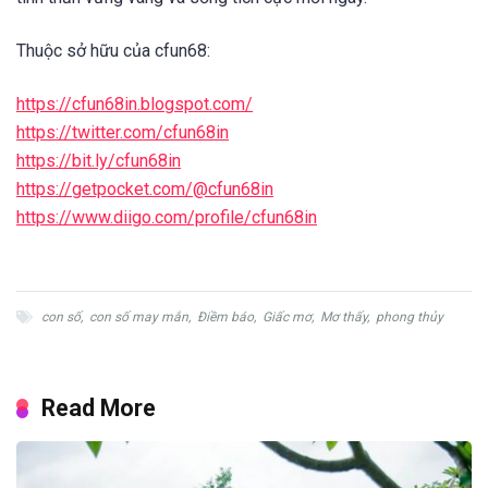
Thuộc sở hữu của cfun68:
https://cfun68in.blogspot.com/
https://twitter.com/cfun68in
https://bit.ly/cfun68in
https://getpocket.com/@cfun68in
https://www.diigo.com/profile/cfun68in
con số
,
con số may mắn
,
Điềm báo
,
Giấc mơ
,
Mơ thấy
,
phong thủy
Read More