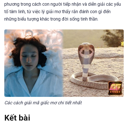
phương trong cách con người tiếp nhận và diễn giải các yếu
tố tâm linh, từ việc lý giải mơ thấy rắn đánh con gì đến
những biểu tượng khác trong đời sống tinh thần.
Các cách giải mã giấc mơ chi tiết nhất
Kết bài