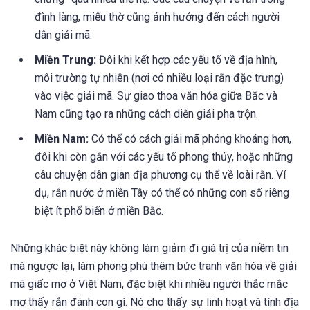
đình làng, miếu thờ cũng ảnh hưởng đến cách người
dân giải mã.
Miền Trung:
Đôi khi kết hợp các yếu tố về địa hình,
môi trường tự nhiên (nơi có nhiều loại rắn đặc trưng)
vào việc giải mã. Sự giao thoa văn hóa giữa Bắc và
Nam cũng tạo ra những cách diễn giải pha trộn.
Miền Nam:
Có thể có cách giải mã phóng khoáng hơn,
đôi khi còn gắn với các yếu tố phong thủy, hoặc những
câu chuyện dân gian địa phương cụ thể về loài rắn. Ví
dụ, rắn nước ở miền Tây có thể có những con số riêng
biệt ít phổ biến ở miền Bắc.
Những khác biệt này không làm giảm đi giá trị của niềm tin
mà ngược lại, làm phong phú thêm bức tranh văn hóa về giải
mã giấc mơ ở Việt Nam, đặc biệt khi nhiều người thắc mắc
mơ thấy rắn đánh con gì. Nó cho thấy sự linh hoạt và tính địa