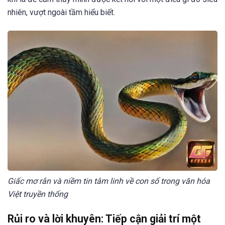
nhiên, vượt ngoài tầm hiểu biết.
Giấc mơ rắn và niềm tin tâm linh về con số trong văn hóa
Việt truyền thống
Rủi ro và lời khuyên: Tiếp cận giải trí một