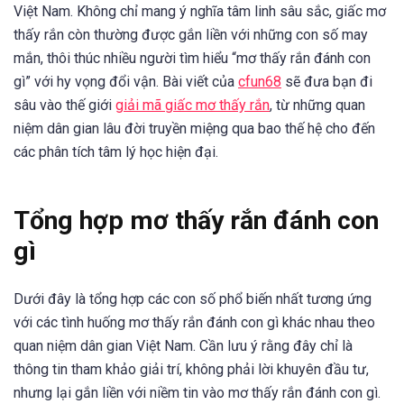
Việt Nam. Không chỉ mang ý nghĩa tâm linh sâu sắc, giấc mơ
thấy rắn còn thường được gắn liền với những con số may
mắn, thôi thúc nhiều người tìm hiểu “mơ thấy rắn đánh con
gì” với hy vọng đổi vận. Bài viết của
cfun68
sẽ đưa bạn đi
sâu vào thế giới
giải mã giấc mơ thấy rắn
, từ những quan
niệm dân gian lâu đời truyền miệng qua bao thế hệ cho đến
các phân tích tâm lý học hiện đại.
Tổng hợp mơ thấy rắn đánh con
gì
Dưới đây là tổng hợp các con số phổ biến nhất tương ứng
với các tình huống mơ thấy rắn đánh con gì khác nhau theo
quan niệm dân gian Việt Nam. Cần lưu ý rằng đây chỉ là
thông tin tham khảo giải trí, không phải lời khuyên đầu tư,
nhưng lại gắn liền với niềm tin vào mơ thấy rắn đánh con gì.