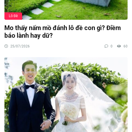
Lô Đề
Mo thấy nấm mồ đánh lô đề con gì? Điềm
báo lành hay dữ?
25/07/2026
0
60