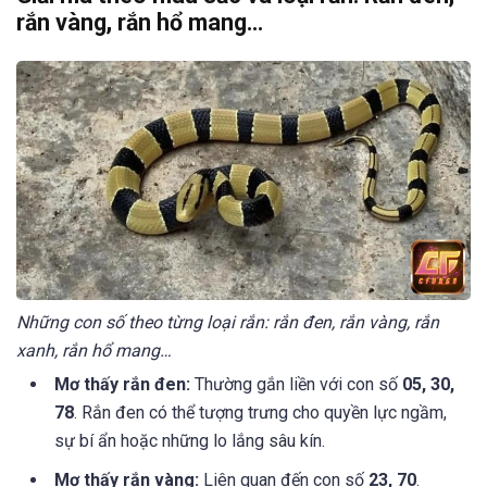
rắn vàng, rắn hổ mang…
Những con số theo từng loại rắn: rắn đen, rắn vàng, rắn
xanh, rắn hổ mang…
Mơ thấy rắn đen:
Thường gắn liền với con số
05, 30,
78
. Rắn đen có thể tượng trưng cho quyền lực ngầm,
sự bí ẩn hoặc những lo lắng sâu kín.
Mơ thấy rắn vàng:
Liên quan đến con số
23, 70
.