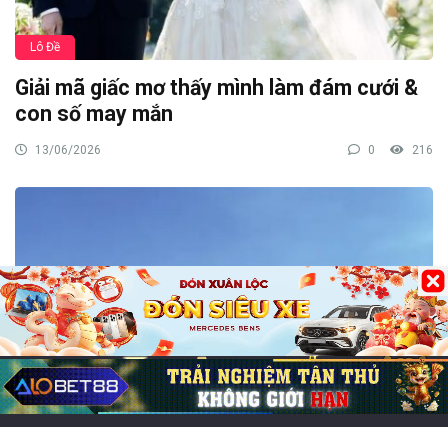
Lô Đề
Giải mã giấc mơ thấy mình làm đám cưới &
con số may mắn
13/06/2026
0
216