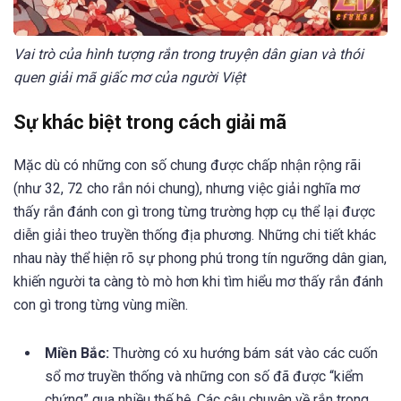
Vai trò của hình tượng rắn trong truyện dân gian và thói
quen giải mã giấc mơ của người Việt
Sự khác biệt trong cách giải mã
Mặc dù có những con số chung được chấp nhận rộng rãi
(như 32, 72 cho rắn nói chung), nhưng việc giải nghĩa mơ
thấy rắn đánh con gì trong từng trường hợp cụ thể lại được
diễn giải theo truyền thống địa phương. Những chi tiết khác
nhau này thể hiện rõ sự phong phú trong tín ngưỡng dân gian,
khiến người ta càng tò mò hơn khi tìm hiểu mơ thấy rắn đánh
con gì trong từng vùng miền.
Miền Bắc:
Thường có xu hướng bám sát vào các cuốn
sổ mơ truyền thống và những con số đã được “kiểm
chứng” qua nhiều thế hệ. Các câu chuyện về rắn trong