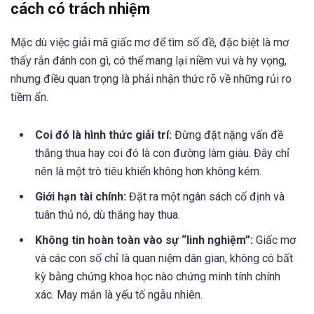
cách có trách nhiệm
Mặc dù việc giải mã giấc mơ để tìm số đề, đặc biệt là mơ
thấy rắn đánh con gì, có thể mang lại niềm vui và hy vọng,
nhưng điều quan trọng là phải nhận thức rõ về những rủi ro
tiềm ẩn.
Coi đó là hình thức giải trí:
Đừng đặt nặng vấn đề
thắng thua hay coi đó là con đường làm giàu. Đây chỉ
nên là một trò tiêu khiển không hơn không kém.
Giới hạn tài chính:
Đặt ra một ngân sách cố định và
tuân thủ nó, dù thắng hay thua.
Không tin hoàn toàn vào sự “linh nghiệm”:
Giấc mơ
và các con số chỉ là quan niệm dân gian, không có bất
kỳ bằng chứng khoa học nào chứng minh tính chính
xác. May mắn là yếu tố ngẫu nhiên.