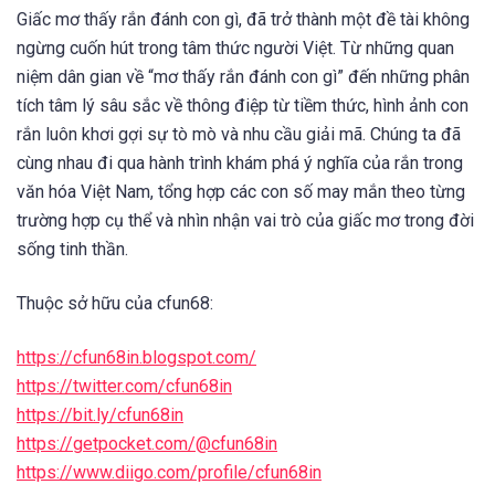
Giấc mơ thấy rắn đánh con gì, đã trở thành một đề tài không
ngừng cuốn hút trong tâm thức người Việt. Từ những quan
niệm dân gian về “mơ thấy rắn đánh con gì” đến những phân
tích tâm lý sâu sắc về thông điệp từ tiềm thức, hình ảnh con
rắn luôn khơi gợi sự tò mò và nhu cầu giải mã. Chúng ta đã
cùng nhau đi qua hành trình khám phá ý nghĩa của rắn trong
văn hóa Việt Nam, tổng hợp các con số may mắn theo từng
trường hợp cụ thể và nhìn nhận vai trò của giấc mơ trong đời
sống tinh thần.
Thuộc sở hữu của cfun68:
https://cfun68in.blogspot.com/
https://twitter.com/cfun68in
https://bit.ly/cfun68in
https://getpocket.com/@cfun68in
https://www.diigo.com/profile/cfun68in