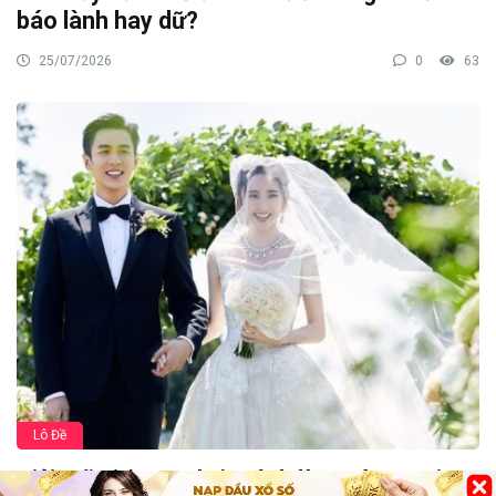
báo lành hay dữ?
25/07/2026
0
63
Lô Đề
Giải mã giấc mơ thấy mình làm đám cưới &