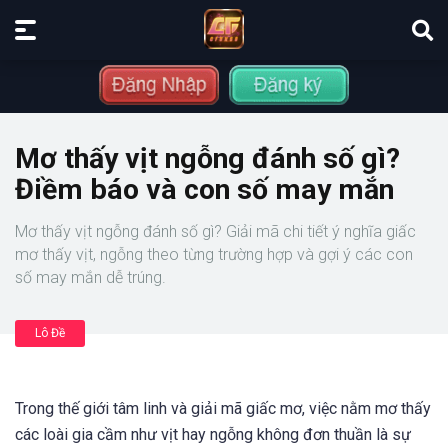
Mơ thấy vịt ngỗng đánh số gì?
Điềm báo và con số may mắn
Mơ thấy vịt ngỗng đánh số gì? Giải mã chi tiết ý nghĩa giấc
mơ thấy vịt, ngỗng theo từng trường hợp và gợi ý các con
số may mắn dễ trúng.
Lô Đề
Trong thế giới tâm linh và giải mã giấc mơ, việc nằm mơ thấy
các loài gia cầm như vịt hay ngỗng không đơn thuần là sự