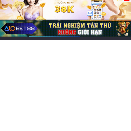
con số may mắn
13/06/2026
0
218
Lô Đề
Mơ thấy ngã cao số mấy? Giải mã điềm báo