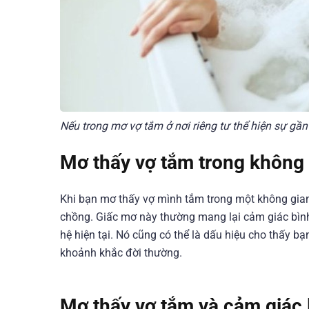
Nếu trong mơ vợ tắm ở nơi riêng tư thể hiện sự gần
Mơ thấy vợ tắm trong không 
Khi bạn mơ thấy vợ mình tắm trong một không gian r
chồng. Giấc mơ này thường mang lại cảm giác bìn
hệ hiện tại. Nó cũng có thể là dấu hiệu cho thấy 
khoảnh khắc đời thường.
Mơ thấy vợ tắm và cảm giác 