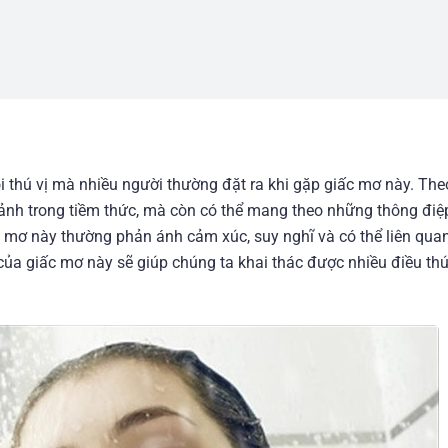
i thú vị mà nhiều người thường đặt ra khi gặp giấc mơ này. Th
 ảnh trong tiềm thức, mà còn có thể mang theo những thông điệ
 mơ này thường phản ánh cảm xúc, suy nghĩ và có thể liên qua
của giấc mơ này sẽ giúp chúng ta khai thác được nhiều điều thú