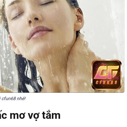
 cfun68 nhé!
ấc mơ vợ tắm