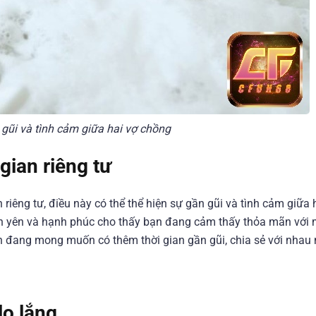
 gũi và tình cảm giữa hai vợ chồng
gian riêng tư
iêng tư, điều này có thể thể hiện sự gần gũi và tình cảm giữa 
h yên và hạnh phúc cho thấy bạn đang cảm thấy thỏa mãn với 
bạn đang mong muốn có thêm thời gian gần gũi, chia sẻ với nhau
lo lắng