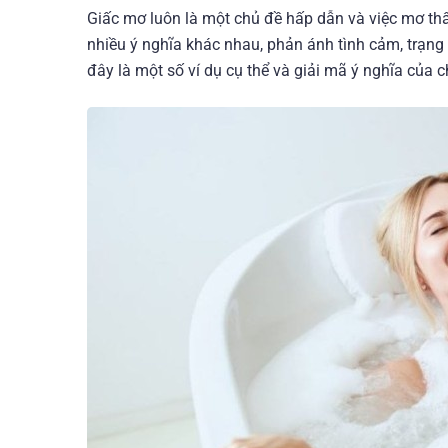
Giấc mơ luôn là một chủ đề hấp dẫn và việc mơ thấ
nhiều ý nghĩa khác nhau, phản ánh tình cảm, trạng
đây là một số ví dụ cụ thể và giải mã ý nghĩa của 