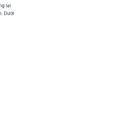
g lại
n. Dưới