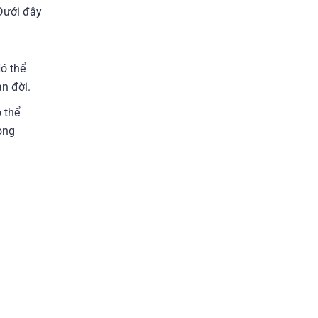
Dưới đây
ó thể
n đời.
 thể
ong