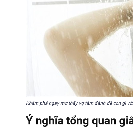
Khám phá ngay mơ thấy vợ tắm đánh đề con gì với
Ý nghĩa tổng quan gi