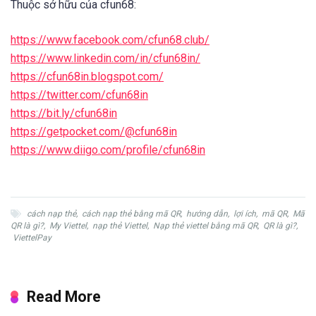
Thuộc sở hữu của cfun68:
https://www.facebook.com/cfun68.club/
https://www.linkedin.com/in/cfun68in/
https://cfun68in.blogspot.com/
https://twitter.com/cfun68in
https://bit.ly/cfun68in
https://getpocket.com/@cfun68in
https://www.diigo.com/profile/cfun68in
cách nạp thẻ
,
cách nạp thẻ bằng mã QR
,
hướng dẫn
,
lợi ích
,
mã QR
,
Mã
QR là gì?
,
My Viettel
,
nạp thẻ Viettel
,
Nạp thẻ viettel bằng mã QR
,
QR là gì?
,
ViettelPay
Read More