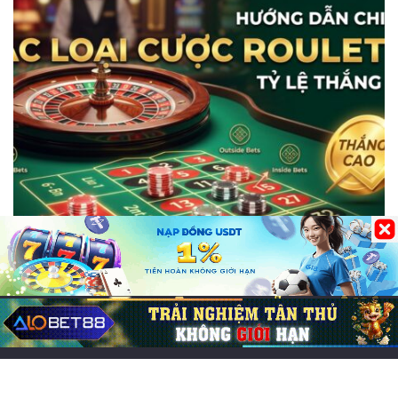
Hướng Dẫn Chơi CFUN68
Các loại cược Roulette: Hướng dẫn chi tiết,
tỷ lệ thắng cao
18/05/2026
0
280