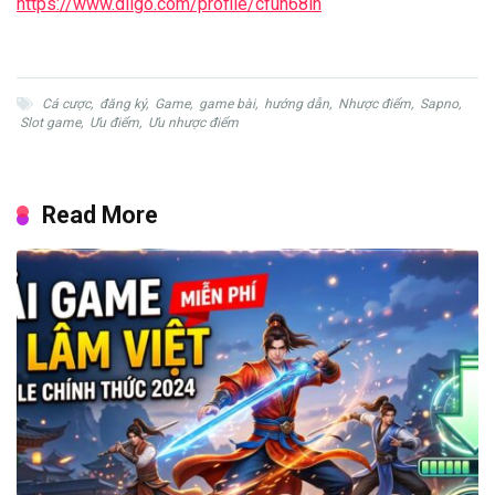
https://www.diigo.com/profile/cfun68in
Cá cược
,
đăng ký
,
Game
,
game bài
,
hướng dẫn
,
Nhược điểm
,
Sapno
,
Slot game
,
Ưu điểm
,
Ưu nhược điểm
Read More