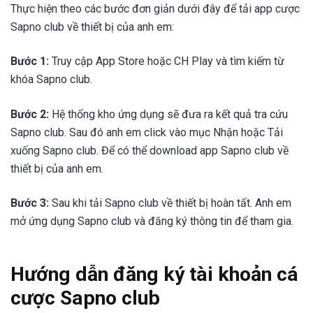
Thực hiện theo các bước đơn giản dưới đây để tải app cược
Sapno club về thiết bị của anh em:
Bước 1:
Truy cập App Store hoặc CH Play và tìm kiếm từ
khóa Sapno club.
Bước 2:
Hệ thống kho ứng dụng sẽ đưa ra kết quả tra cứu
Sapno club. Sau đó anh em click vào mục Nhận hoặc Tải
xuống Sapno club. Để có thể download app Sapno club về
thiết bị của anh em.
Bước 3:
Sau khi tải Sapno club về thiết bị hoàn tất. Anh em
mở ứng dụng Sapno club và đăng ký thông tin để tham gia.
Hướng dẫn đăng ký tài khoản cá
cược Sapno club