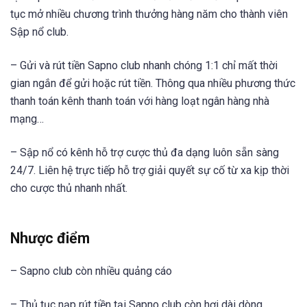
tục mở nhiều chương trình thưởng hàng năm cho thành viên
Sập nổ club.
– Gửi và rút tiền Sapno club nhanh chóng 1:1 chỉ mất thời
gian ngắn để gửi hoặc rút tiền. Thông qua nhiều phương thức
thanh toán kênh thanh toán với hàng loạt ngân hàng nhà
mạng…
– Sập nổ có kênh hỗ trợ cược thủ đa dạng luôn sẵn sàng
24/7. Liên hệ trực tiếp hỗ trợ giải quyết sự cố từ xa kịp thời
cho cược thủ nhanh nhất.
Nhược điểm
– Sapno club còn nhiều quảng cáo
– Thủ tục nạp rút tiền tại Sapno club còn hơi dài dòng.