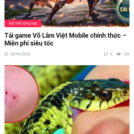
Bài Viết tổng hợp
Tải game Võ Lâm Việt Mobile chính thức –
Miễn phí siêu tốc
09/06/2026
0
226