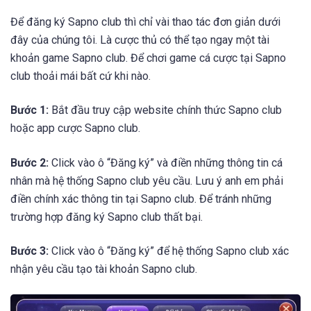
Để đăng ký Sapno club thì chỉ vài thao tác đơn giản dưới
đây của chúng tôi. Là cược thủ có thể tạo ngay một tài
khoản game Sapno club. Để chơi game cá cược tại Sapno
club thoải mái bất cứ khi nào.
Bước 1:
Bắt đầu truy cập website chính thức Sapno club
hoặc app cược Sapno club.
Bước 2:
Click vào ô “Đăng ký” và điền những thông tin cá
nhân mà hệ thống Sapno club yêu cầu. Lưu ý anh em phải
điền chính xác thông tin tại Sapno club. Để tránh những
trường hợp đăng ký Sapno club thất bại.
Bước 3:
Click vào ô “Đăng ký” để hệ thống Sapno club xác
nhận yêu cầu tạo tài khoản Sapno club.