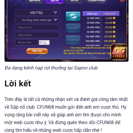
Đa dạng kênh nạp rút thưởng tại Sapno club
Lời kết
Trên đây là tất cả những nhận xét và đánh giá công tâm nhất
về Sập nổ club. CFUN68 muốn gửi đến anh em cược thủ. Hy
vọng rằng bài viết này sẽ giúp anh em tìm được cho mình
một web cược như ý. Và đừng quên theo dõi CFUN68 để
cùng tìm hiểu về những web cược hấp dẫn nhé !