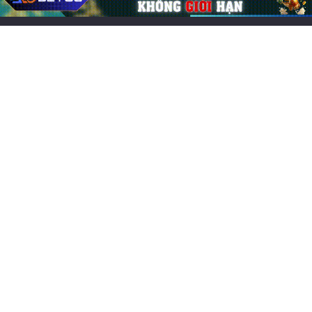
Bài Viết tổng hợp
17/07/2022
0
3639