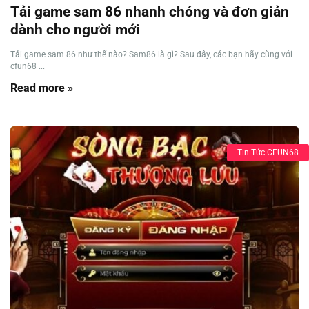
Tải game sam 86 nhanh chóng và đơn giản
dành cho người mới
Tải game sam 86 như thế nào? Sam86 là gì? Sau đây, các bạn hãy cùng với
cfun68 ...
Read more »
Tin Tức CFUN68