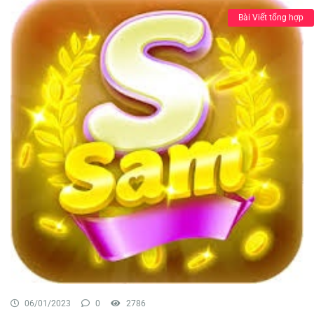
Bài Viết tổng hợp
06/01/2023
0
2786