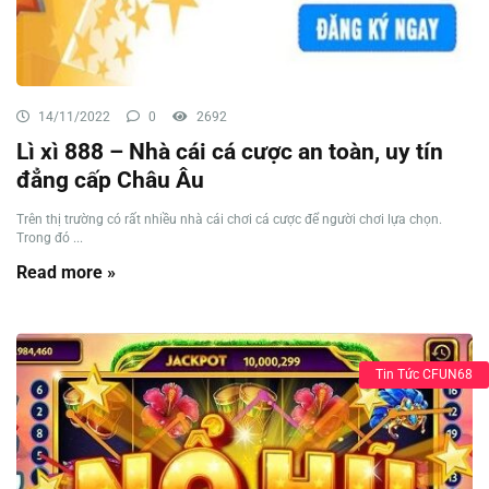
14/11/2022
0
2692
Lì xì 888 – Nhà cái cá cược an toàn, uy tín
đẳng cấp Châu Âu
Trên thị trường có rất nhiều nhà cái chơi cá cược để người chơi lựa chọn.
Trong đó ...
Read more »
Tin Tức CFUN68