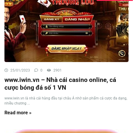
25/01/2023
0
2901
www.iwin.vn – Nhà cái casino online, cá
cược bóng đá số 1 VN
www.iwin.vn là nhà cái hàng đầu tại châu Á nhờ sản phẩm cá cược đa dạng,
nhiều chương ...
Read more »