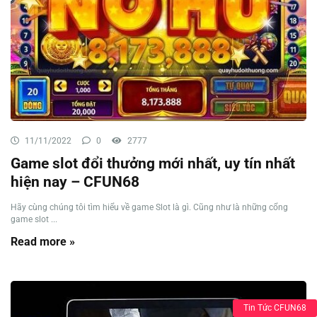
11/11/2022
0
2777
Game slot đổi thưởng mới nhất, uy tín nhất
hiện nay – CFUN68
Hãy cùng chúng tôi tìm hiểu về game Slot là gì. Cũng như là những cổng
game slot ...
Read more »
Tin Tức CFUN68