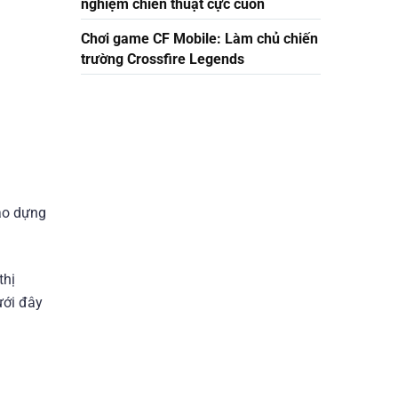
nghiệm chiến thuật cực cuốn
Chơi game CF Mobile: Làm chủ chiến
trường Crossfire Legends
tạo dựng
thị
ưới đây