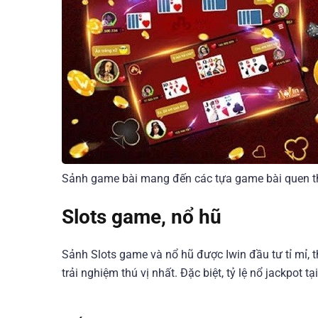
Sảnh game bài mang đến các tựa game bài quen 
Slots game, nổ hũ
Sảnh Slots game và nổ hũ được Iwin đầu tư tỉ mỉ, 
trải nghiệm thú vị nhất. Đặc biệt, tỷ lệ nổ jackpot 