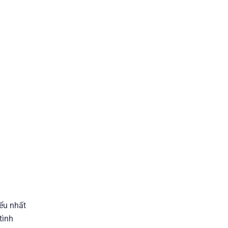
iểu nhất
tình