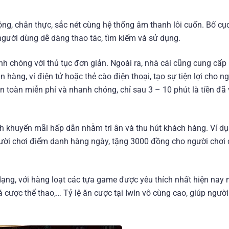
ng, chân thực, sắc nét cùng hệ thống âm thanh lôi cuốn. Bố cụ
 người dùng dễ dàng thao tác, tìm kiếm và sử dụng.
hanh chóng với thủ tục đơn giản. Ngoài ra, nhà cái cũng cung cấp
hàng, ví điện tử hoặc thẻ cào điện thoại, tạo sự tiện lợi cho n
àn toàn miễn phí và nhanh chóng, chỉ sau 3 – 10 phút là tiền đã 
 khuyến mãi hấp dẫn nhằm tri ân và thu hút khách hàng. Ví d
ười chơi điểm danh hàng ngày, tặng 3000 đồng cho người chơi 
 dạng, với hàng loạt các tựa game được yêu thích nhất hiện nay
cá cược thể thao,… Tỷ lệ ăn cược tại Iwin vô cùng cao, giúp người