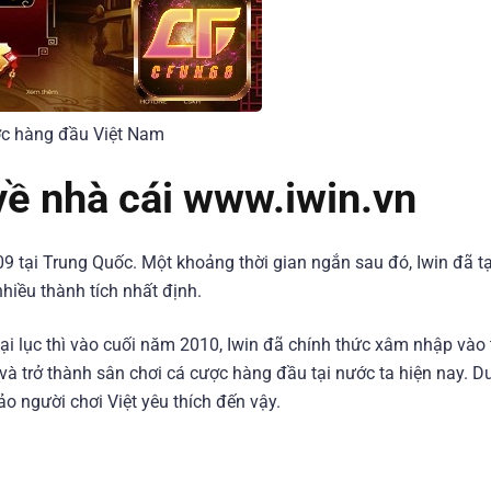
ược hàng đầu Việt Nam
về nhà cái www.iwin.vn
09 tại Trung Quốc. Một khoảng thời gian ngắn sau đó, Iwin đã 
 nhiều thành tích nhất định.
Đại lục thì vào cuối năm 2010, Iwin đã chính thức xâm nhập vào 
và trở thành sân chơi cá cược hàng đầu tại nước ta hiện nay. D
 người chơi Việt yêu thích đến vậy.