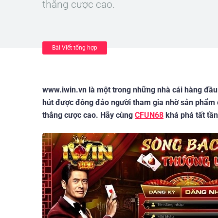
thắng cược cao.
Bài Viết tổng hợp
www.iwin.vn là một trong những nhà cái hàng đầu tạ
hút được đông đảo người tham gia nhờ sản phẩm c
thắng cược cao. Hãy cùng
CFUN68
khá phá tất tần 