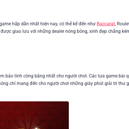
 game hấp dẫn nhất hiện nay, có thể kể đến như
Baccarat
, Roule
còn được giao lưu với những dealer nóng bỏng, xinh đẹp chẳng ké
m bảo tính công bằng nhất cho người chơi. Các tựa game bài 
ng chỉ mang đến cho người chơi những giây phút giải trí thư 