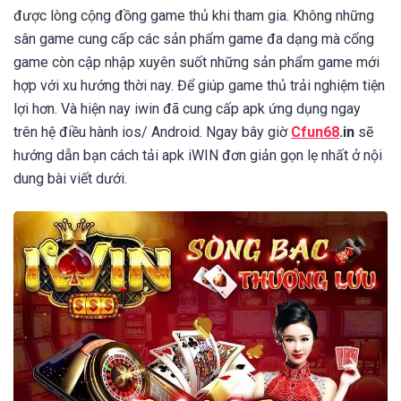
được lòng cộng đồng game thủ khi tham gia. Không những
sân game cung cấp các sản phẩm game đa dạng mà cổng
game còn cập nhập xuyên suốt những sản phẩm game mới
hợp với xu hướng thời nay. Để giúp game thủ trải nghiệm tiện
lợi hơn. Và hiện nay iwin đã cung cấp apk ứng dụng ngay
trên hệ điều hành ios/ Android. Ngay bây giờ
Cfun68
.in
sẽ
hướng dẫn bạn cách tải apk iWIN đơn giản gọn lẹ nhất ở nội
dung bài viết dưới.