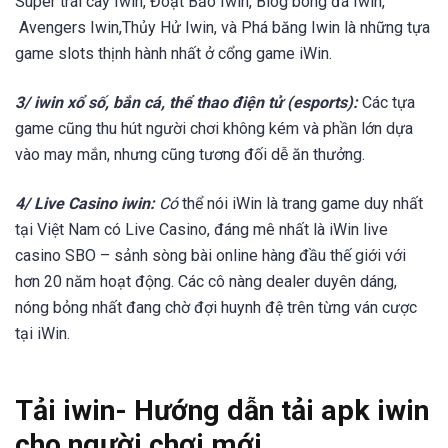
Super trái cây Iwin, Đoạt Bảo Iwin, Blog bóng đá Iwin,
Avengers Iwin,Thủy Hử Iwin, và Phá băng Iwin là những tựa
game slots thịnh hành nhất ở cổng game iWin.
3/ iwin xổ số, bắn cá, thể thao điện tử (esports):
Các tựa
game cũng thu hút người chơi không kém và phần lớn dựa
vào may mắn, nhưng cũng tương đối dễ ăn thưởng.
4/ Live Casino iwin:
Có
thể nói iWin là trang game duy nhất
tại Việt Nam có Live Casino, đáng mê nhất là iWin live
casino SBO – sảnh sòng bài online hàng đầu thế giới với
hơn 20 năm hoạt động. Các cô nàng dealer duyên dáng,
nóng bỏng nhất đang chờ đợi huynh đệ trên từng ván cược
tại iWin.
Tải iwin- Hướng dẫn tải apk iwin
cho người chơi mới