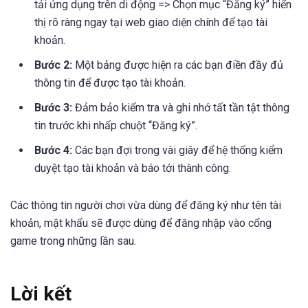
tải ứng dụng trên di động => Chọn mục “Đăng ký” hiển
thị rõ ràng ngay tại web giao diện chính để tạo tài
khoản.
Bước 2:
Một bảng được hiện ra các bạn điền đầy đủ
thông tin để được tạo tài khoản.
Bước 3:
Đảm bảo kiểm tra và ghi nhớ tất tần tật thông
tin trước khi nhấp chuột “Đăng ký”.
Bước 4:
Các bạn
đợi trong vài giây để hệ thống kiểm
duyệt tạo tài khoản và báo tới thành công.
Các thông tin người chơi vừa dùng để đăng ký như tên tài
khoản, mật khẩu sẽ được dùng để đăng nhập vào cổng
game trong những lần sau.
Lời kết