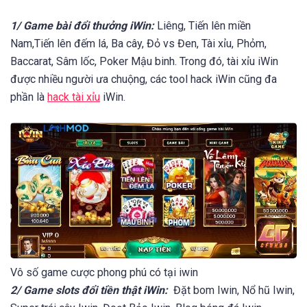
1/ Game bài đổi thưởng iWin:
Liêng, Tiến lên miền
Nam,Tiến lên đếm lá, Ba cây, Đỏ vs Đen, Tài xỉu, Phỏm,
Baccarat, Sâm lốc, Poker Mậu binh. Trong đó, tài xỉu iWin
được nhiều người ưa chuộng, các tool hack iWin cũng đa
phần là
hack tài xỉu
iWin.
Vô số game cược phong phú có tại iwin
2/ Game slots đổi tiền thật iWin:
Đặt bom Iwin, Nổ hũ Iwin,