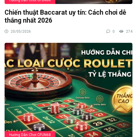
Chiến thuật Baccarat uy tín: Cách chơi dễ
thắng nhất 2026
20/05/2026
0
274
Hướng Dẫn Chơi CFUN68