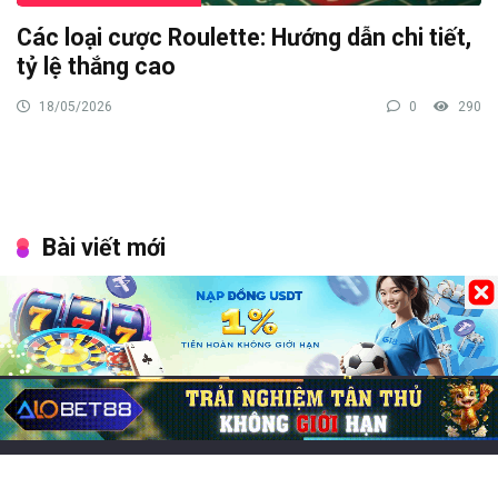
Các loại cược Roulette: Hướng dẫn chi tiết,
tỷ lệ thắng cao
18/05/2026
0
290
Bài viết mới
Ứng dụng hack game online Android có hiệu quả và an
toàn?
Các game online hay nhất, đông người chơi nhất 2026
Chơi game cung đấu mobile: Top 7 lựa chọn cuốn hút
Game đổi thẻ trên iOS hay, trải nghiệm chiến thuật cực
cuốn