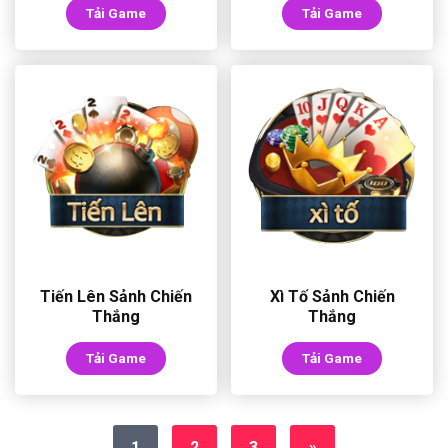
Tải Game
Tải Game
Tiến Lên Sảnh Chiến
Xì Tố Sảnh Chiến
Thắng
Thắng
Tải Game
Tải Game
1
2
3
»