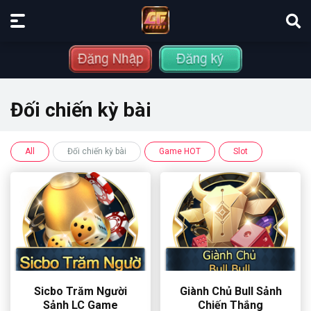
Đối chiến kỳ bài
All
Đối chiến kỳ bài
Game HOT
Slot
Sicbo Trăm Người
Giành Chủ Bull Sảnh
Sảnh LC Game
Chiến Thắng