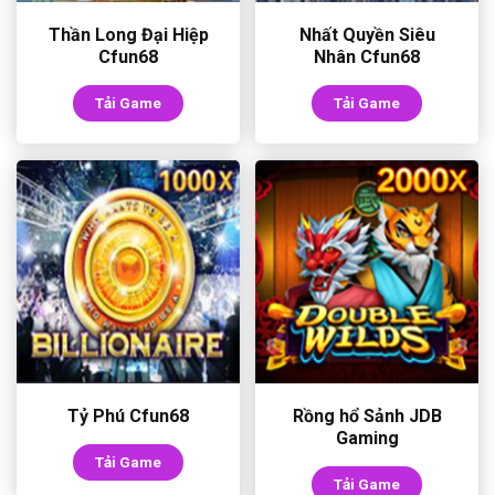
Thần Long Đại Hiệp
Nhất Quyền Siêu
Cfun68
Nhân Cfun68
Tải Game
Tải Game
Tỷ Phú Cfun68
Rồng hổ Sảnh JDB
Gaming
Tải Game
Tải Game