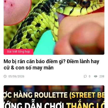
Bài Viết tổng hợp
Mơ bị rắn cắn báo điềm gì? Điềm lành hay
cữ & con số may mắn
05/06/2026
0
238