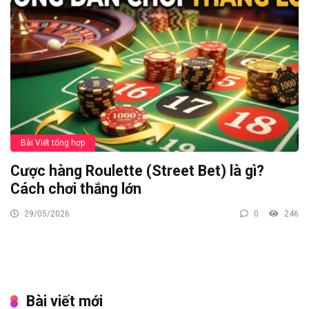
Bài Viết tổng hợp
Cược hàng Roulette (Street Bet) là gì?
Cách chơi thắng lớn
29/05/2026
0
246
Bài viết mới