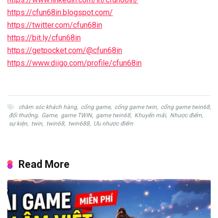
https://cfun68in.blogspot.com/
https://twitter.com/cfun68in
https://bit.ly/cfun68in
https://getpocket.com/@cfun68in
https://www.diigo.com/profile/cfun68in
chăm sóc khách hàng
,
cổng game
,
cổng game twin
,
cổng game twin68
,
đổi thưởng
,
Game
,
game TWIN
,
game twin68
,
Khuyến mãi
,
Nhược điểm
,
sự kiện
,
twin
,
twin68
,
twin688
,
Ưu nhược điểm
Read More