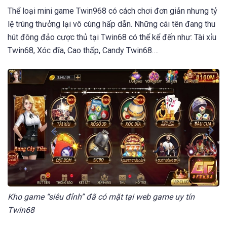
Thể loại mini game Twin968 có cách chơi đơn giản nhưng tỷ
lệ trúng thưởng lại vô cùng hấp dẫn. Những cái tên đang thu
hút đông đảo cược thủ tại Twin68 có thể kể đến như: Tài xỉu
Twin68, Xóc đĩa, Cao thấp, Candy Twin68….
Kho game “siêu đỉnh” đã có mặt tại web game uy tín
Twin68