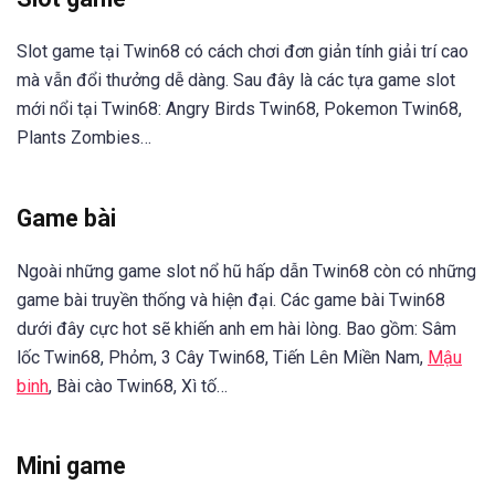
Slot game tại Twin68 có cách chơi đơn giản tính giải trí cao
mà vẫn đổi thưởng dễ dàng. Sau đây là các tựa game slot
mới nổi tại Twin68: Angry Birds Twin68, Pokemon Twin68,
Plants Zombies…
Game bài
Ngoài những game slot nổ hũ hấp dẫn Twin68 còn có những
game bài truyền thống và hiện đại. Các game bài Twin68
dưới đây cực hot sẽ khiến anh em hài lòng. Bao gồm: Sâm
lốc Twin68, Phỏm, 3 Cây Twin68, Tiến Lên Miền Nam,
Mậu
binh
, Bài cào Twin68, Xì tố…
Mini game