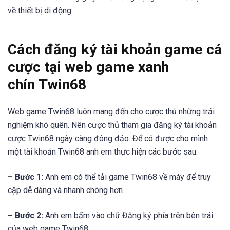
về thiết bị di động.
Cách đăng ký tài khoản game cá
cược tại web game xanh
chín Twin68
Web game Twin68 luôn mang đến cho cược thủ những trải
nghiệm khó quên. Nên cược thủ tham gia đăng ký tài khoản
cược Twin68 ngày càng đông đảo. Để có được cho mình
một tài khoản Twin68 anh em thực hiện các bước sau:
– Bước 1:
Anh em có thể tải game Twin68 về máy để truy
cập dễ dàng và nhanh chóng hơn.
– Bước 2:
Anh em bấm vào chữ Đăng ký phía trên bên trái
của web game Twin68.