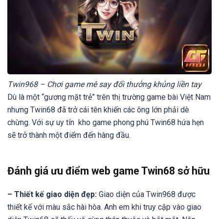
Twin968 – Chơi game mê say đổi thưởng khủng liền tay
Dù là một “gương mặt trẻ” trên thị trường game bài Việt Nam
nhưng Twin68 đã trở cái tên khiến các ông lớn phải dè
chừng. Với sự uy tín kho game phong phú Twin68 hứa hẹn
sẽ trở thành một điểm đến hàng đầu.
Đánh giá ưu điểm web game Twin68 sở hữu
– Thiết kế giao diện đẹp:
Giao diện của Twin968 được
thiết kế với màu sắc hài hòa. Anh em khi truy cập vào giao