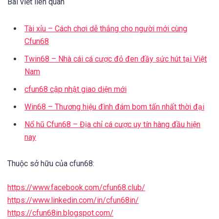
Bài viết liên quan
Tài xỉu – Cách chơi dễ thắng cho người mới cùng
Cfun68
Twin68 – Nhà cái cá cược đỏ đen đầy sức hút tại Việt
Nam
cfun68 cập nhật giao diện mới
Win68 – Thương hiệu đình đám bom tấn nhất thời đại
Nổ hũ Cfun68 – Địa chỉ cá cược uy tín hàng đầu hiện
nay
Thuộc sở hữu của cfun68:
https://www.facebook.com/cfun68.club/
https://www.linkedin.com/in/cfun68in/
https://cfun68in.blogspot.com/