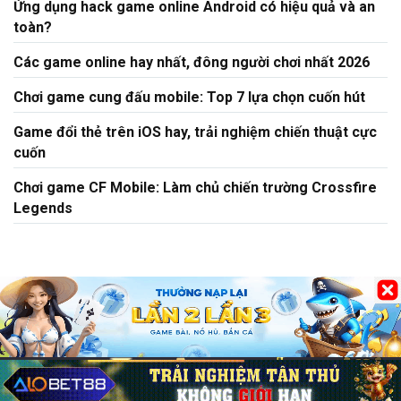
Ứng dụng hack game online Android có hiệu quả và an
toàn?
Các game online hay nhất, đông người chơi nhất 2026
Chơi game cung đấu mobile: Top 7 lựa chọn cuốn hút
Game đổi thẻ trên iOS hay, trải nghiệm chiến thuật cực
cuốn
Chơi game CF Mobile: Làm chủ chiến trường Crossfire
Legends