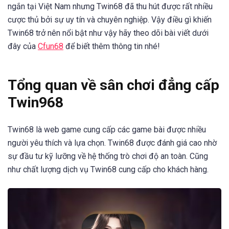
ngắn tại Việt Nam nhưng Twin68 đã thu hút được rất nhiều
cược thủ bởi sự uy tín và chuyên nghiệp. Vậy điều gì khiến
Twin68 trở nên nổi bật như vậy hãy theo dõi bài viết dưới
đây của
Cfun68
để biết thêm thông tin nhé!
Tổng quan về sân chơi đẳng cấp
Twin968
Twin68 là web game cung cấp các game bài được nhiều
người yêu thích và lựa chọn. Twin68 được đánh giá cao nhờ
sự đầu tư kỹ lưỡng về hệ thống trò chơi độ an toàn. Cũng
như chất lượng dịch vụ Twin68 cung cấp cho khách hàng.