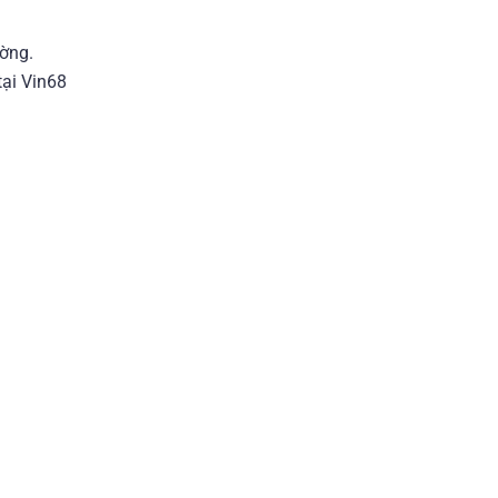
ường.
tại Vin68