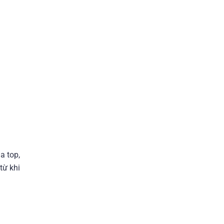
a top,
từ khi