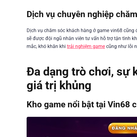
Dịch vụ chuyên nghiệp chăm
Dịch vụ chăm sóc khách hàng ở game vin68 cũng 
sẽ được đội ngũ nhân viên tư vấn hỗ trợ tận tình k
mắc, khó khăn khi
trải nghiệm game
cũng như lỗi n
Đa dạng trò chơi, sự
giá trị khủng
Kho game nổi bật tại Vin68 c