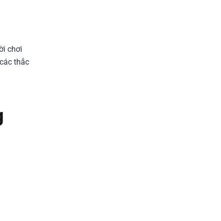
i chơi
 các thắc
g