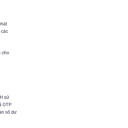
phát
 các
n cho
PH sử
mã OTP
oàn số dư