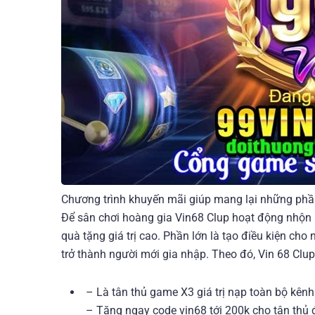
Chương trình khuyến mãi giúp mang lại những phần 
Để sân chơi hoàng gia Vin68 Clup hoạt động nhộn n
quà tặng giá trị cao. Phần lớn là tạo điều kiện ch
trở thành người mới gia nhập. Theo đó, Vin 68 Clup
– Là tân thủ game X3 giá trị nạp toàn bộ kên
– Tặng ngay code vin68 tới 200k cho tân thủ