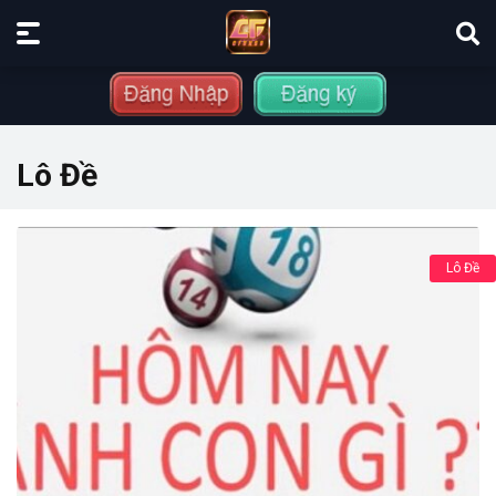
Lô Đề
Lô Đề