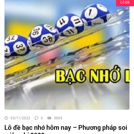
Lô Đề
03/11/2022
0
3069
Lô đề bạc nhớ hôm nay – Phương pháp soi