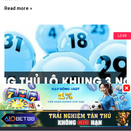
Read more »
Lô Đề