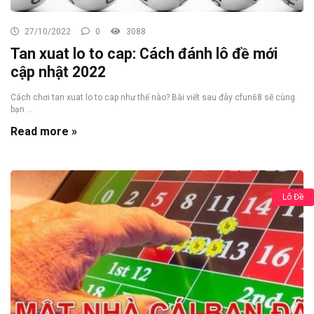
27/10/2022
0
3088
Tan xuat lo to cap: Cách đánh lô đề mới
cập nhật 2022
Cách chơi tan xuat lo to cap như thế nào? Bài viết sau đây cfun68 sẽ cùng
bạn ...
Read more »
Lô Đề