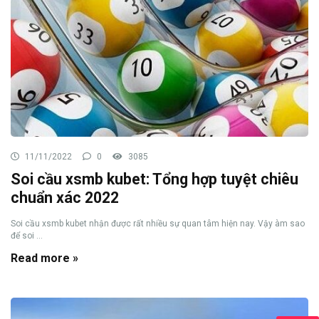
11/11/2022
0
3085
Soi cầu xsmb kubet: Tổng hợp tuyệt chiêu
chuẩn xác 2022
Soi cầu xsmb kubet nhận được rất nhiều sự quan tâm hiện nay. Vậy àm sao
để soi ...
Read more »