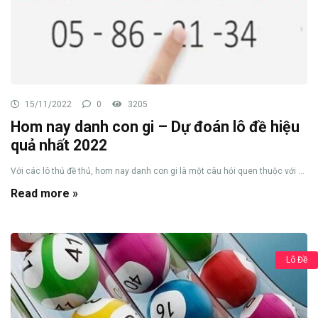
15/11/2022
0
3205
Hom nay danh con gi – Dự đoán lô đề hiệu
quả nhất 2022
Với các lô thủ đề thủ, hom nay danh con gi là một câu hỏi quen thuộc với ...
Read more »
Lô Đề