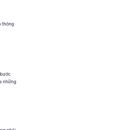
n thông
 bước
ra những