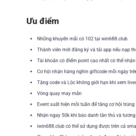
Ưu điểm
Những khuyến mãi có 102 tại win688.club
Thành viên mới đăng ký và tải app nếu nạp th
Tài khoản có điểm point cao nhất có thể nhận 
Cơ hội nhận hàng nghìn giftcode mỗi ngày tr
Tặng code và Lộc không giới hạn khi xem liv
Vòng quay may mắn
Event xuất hiện mỗi tuần để tăng cơ hội trúng
Nhận ngay 50k khi báo danh tân thủ và tương
iwin688.club có thể sử dụng được trên cả sm