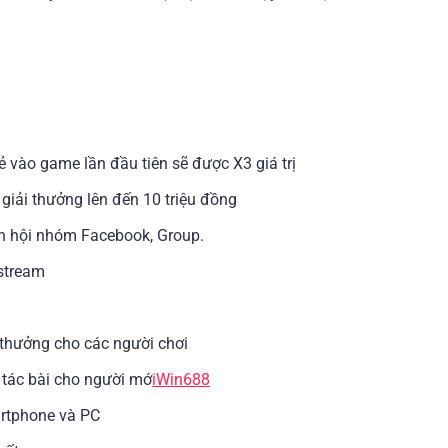
ẻ vào game lần đầu tiên sẽ được X3 giá trị
giải thưởng lên đến 10 triệu đồng
ên hội nhóm Facebook, Group.
estream
 thưởng cho các người chơi
 tác bài cho người mớ
iWin688
artphone và PC