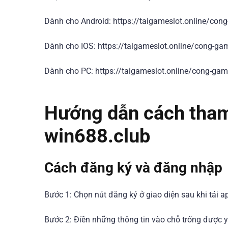
Dành cho Android: https://taigameslot.online/con
Dành cho IOS: https://taigameslot.online/cong-ga
Dành cho PC: https://taigameslot.online/cong-ga
Hướng dẫn cách tham
win688.club
Cách đăng ký và đăng nhập
Bước 1: Chọn nút đăng ký ở giao diện sau khi tải a
Bước 2: Điền những thông tin vào chỗ trống được 