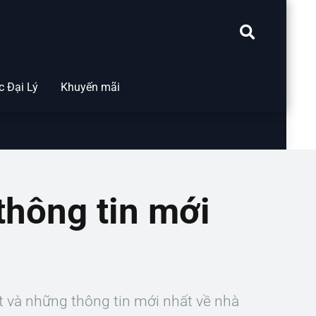
 Đại Lý
Khuyến mãi
thông tin mới
ết và những thông tin mới nhất về nhà