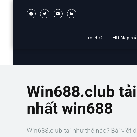
Trò chơi
HD Nạp Rú
Win688.club tải
nhất win688
Win688.club tải như thế nào? Bài viết 