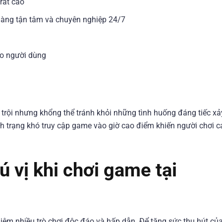
rất cao
hàng tận tâm và chuyên nghiệp 24/7
ho người dùng
trội nhưng khổng thể tránh khỏi những tình huống đáng tiếc xảy
ình trạng khó truy cập game vào giờ cao điểm khiến người chơi 
 vị khi chơi game tại
hiệm nhiều trò chơi độc đáo và hấp dẫn. Để tăng sức thu hút củ